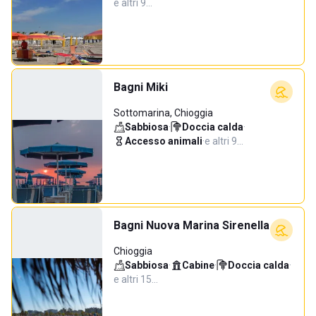
e altri 9…
Bagni Miki
Sottomarina, Chioggia
Sabbiosa
·
Doccia calda
·
Accesso animali
·
e altri 9…
Bagni Nuova Marina Sirenella
Chioggia
Sabbiosa
·
Cabine
·
Doccia calda
·
e altri 15…