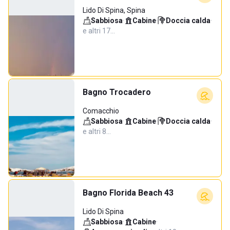
Lido Di Spina, Spina
Sabbiosa
·
Cabine
·
Doccia calda
·
e altri 17…
Bagno Trocadero
Comacchio
Sabbiosa
·
Cabine
·
Doccia calda
·
e altri 8…
Bagno Florida Beach 43
Lido Di Spina
Sabbiosa
·
Cabine
·