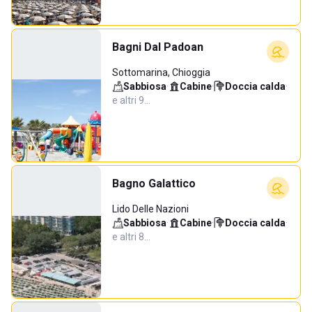
Bagni Dal Padoan
Sottomarina, Chioggia
Sabbiosa
·
Cabine
·
Doccia calda
·
e altri 9…
Bagno Galattico
Lido Delle Nazioni
Sabbiosa
·
Cabine
·
Doccia calda
·
e altri 8…