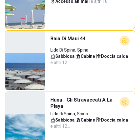
Accesso animali
·
e altri 10…
Baia Di Maui 44
Lido Di Spina, Spina
Sabbiosa
·
Cabine
·
Doccia calda
·
e altri 12…
Huna - Gli Stravaccati A La
Playa
Lido di Spina, Spina
Sabbiosa
·
Cabine
·
Doccia calda
·
e altri 12…