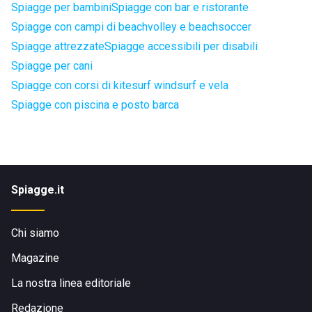
Spiagge per bambini
Spiagge con bar e ristorante
Spiagge con campi di beachvolley e beachsoccer
Spiagge attrezzate
Spiagge accessibili per disabili
Spiagge per cani
Spiagge con corsi di kitesurf windsurf e vela
Spiagge con piscina e posto barca
Spiagge.it
Chi siamo
Magazine
La nostra linea editoriale
Redazione