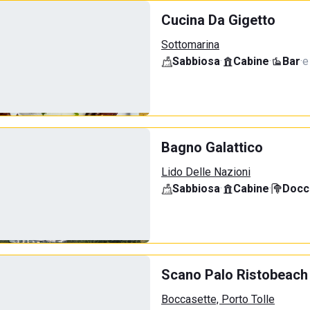
Cucina Da Gigetto
Sottomarina
Sabbiosa
·
Cabine
·
Bar
·
e
Bagno Galattico
Lido Delle Nazioni
Sabbiosa
·
Cabine
·
Docci
Scano Palo Ristobeach
Boccasette, Porto Tolle