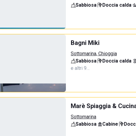
Sabbiosa
·
Doccia calda
·
Bagni Miki
Sottomarina, Chioggia
Sabbiosa
·
Doccia calda
·
e altri 9…
Marè Spiaggia & Cucin
Sottomarina
Sabbiosa
·
Cabine
·
Docci