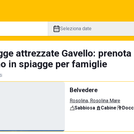
Seleziona date
gge attrezzate Gavello: prenota
no in spiagge per famiglie
ti
Belvedere
Rosolina, Rosolina Mare
Sabbiosa
·
Cabine
·
Docci