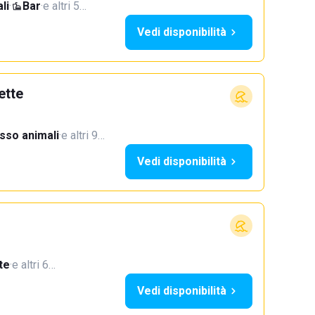
li
·
Bar
·
e altri 5…
Vedi disponibilità
ette
sso animali
·
e altri 9…
Vedi disponibilità
te
·
e altri 6…
Vedi disponibilità