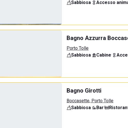
Sabbiosa
·
Accesso anima
Bagno Azzurra Boccas
Porto Tolle
Sabbiosa
·
Cabine
·
Acce
Bagno Girotti
Boccasette, Porto Tolle
Sabbiosa
·
Bar
·
Ristoran