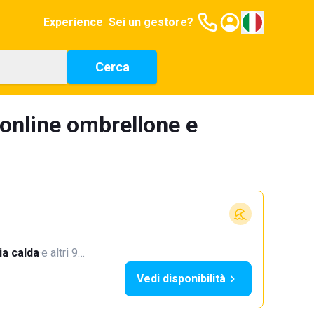
Experience
Sei un gestore?
Cerca
 online ombrellone e
a calda
·
e altri 9…
Vedi disponibilità