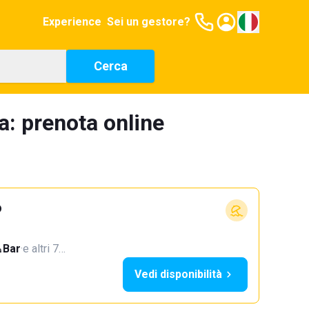
Experience
Sei un gestore?
Cerca
a: prenota online
o
Bar
·
e altri 7…
Vedi disponibilità