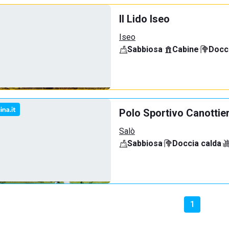
Il Lido Iseo
Iseo
Sabbiosa
·
Cabine
·
Docci
Polo Sportivo Canottie
Salò
Sabbiosa
·
Doccia calda
·
1