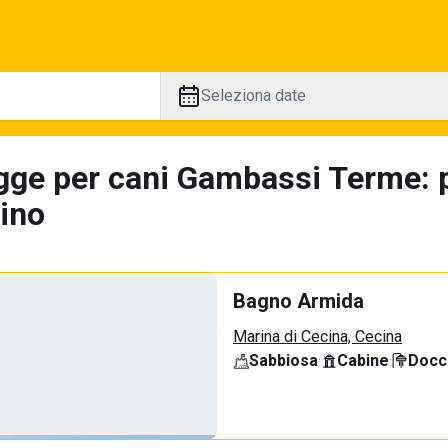
Seleziona date
gge per cani Gambassi Terme: p
tino
Bagno Armida
Marina di Cecina, Cecina
Sabbiosa
·
Cabine
·
Docci