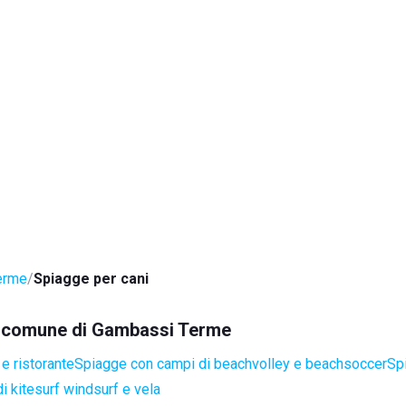
erme
Spiagge per cani
nel comune di Gambassi Terme
e ristorante
Spiagge con campi di beachvolley e beachsoccer
Sp
i kitesurf windsurf e vela