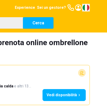
Experience
Sei un gestore?
Cerca
renota online ombrellone
a calda
·
e altri 13…
Vedi disponibilità