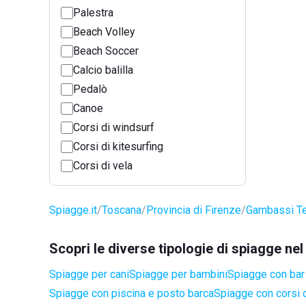
Palestra
Beach Volley
Beach Soccer
Calcio balilla
Pedalò
Canoe
Corsi di windsurf
Corsi di kitesurfing
Corsi di vela
Spiagge.it
Toscana
Provincia di Firenze
Gambassi T
Scopri le diverse tipologie di spiagge 
Spiagge per cani
Spiagge per bambini
Spiagge con bar 
Spiagge con piscina e posto barca
Spiagge con corsi d