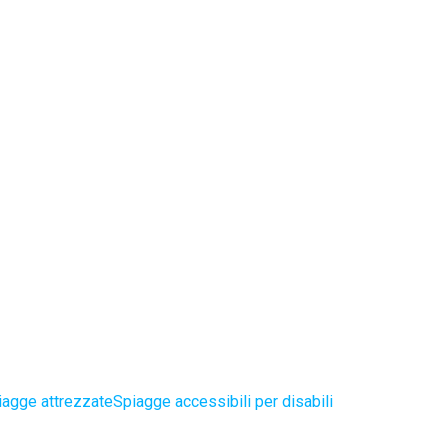
iagge attrezzate
Spiagge accessibili per disabili