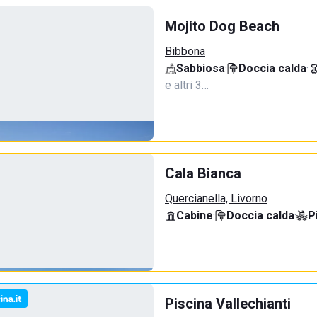
Mojito Dog Beach
Bibbona
Sabbiosa
·
Doccia calda
·
e altri 3…
Cala Bianca
Quercianella, Livorno
Cabine
·
Doccia calda
·
P
Piscina Vallechianti