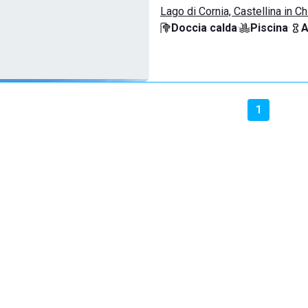
Lago di Cornia, Castellina in Ch
Doccia calda
·
Piscina
·
A
1