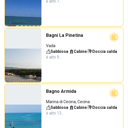
e altri 7…
Bagni La Pinetina
Vada
Sabbiosa
·
Cabine
·
Doccia calda
·
e altri 9…
Bagno Armida
Marina di Cecina, Cecina
Sabbiosa
·
Cabine
·
Doccia calda
·
e altri 13…