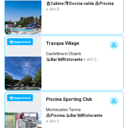
Cabine
·
Doccia calda
·
Piscina
·
e altri 8…
Trasqua Village
Castellina in Chianti
Bar
·
Ristorante
·
e altri 2…
Piscina Sporting Club
Montecatini-Terme
Piscina
·
Bar
·
Ristorante
·
e altri 5…