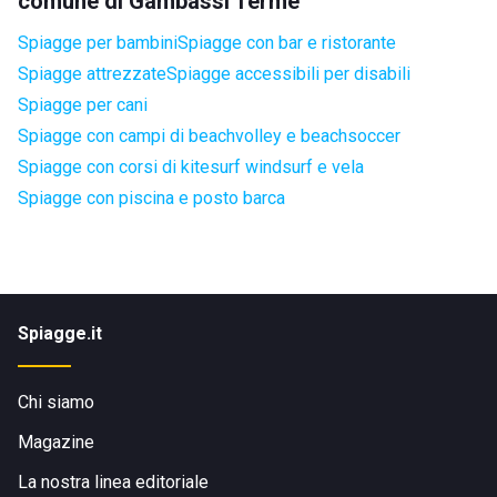
comune di Gambassi Terme
Spiagge per bambini
Spiagge con bar e ristorante
Spiagge attrezzate
Spiagge accessibili per disabili
Spiagge per cani
Spiagge con campi di beachvolley e beachsoccer
Spiagge con corsi di kitesurf windsurf e vela
Spiagge con piscina e posto barca
Spiagge.it
Chi siamo
Magazine
La nostra linea editoriale