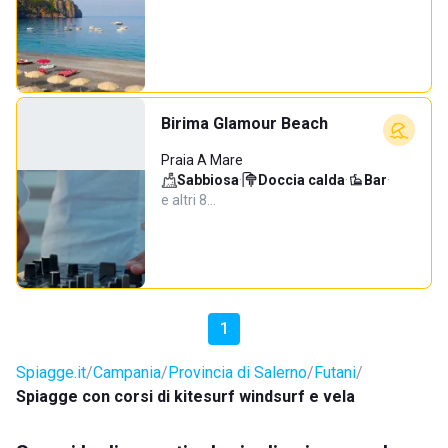
Birima Glamour Beach
Praia A Mare
Sabbiosa
·
Doccia calda
·
Bar
·
e altri 8…
1
Spiagge.it
Campania
Provincia di Salerno
Futani
Spiagge con corsi di kitesurf windsurf e vela