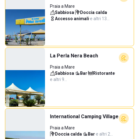
Praia a Mare
Sabbiosa
·
Doccia calda
·
Accesso animali
·
e altri 13…
La Perla Nera Beach
Praia a Mare
Sabbiosa
·
Bar
·
Ristorante
·
e altri 9…
International Camping Village
Praia a Mare
Doccia calda
·
Bar
·
e altri 2…