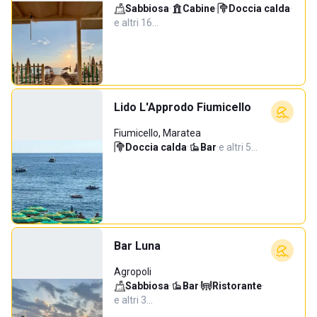
Sabbiosa
·
Cabine
·
Doccia calda
·
e altri 16…
Lido L'Approdo Fiumicello
Fiumicello, Maratea
Doccia calda
·
Bar
·
e altri 5…
Bar Luna
Agropoli
Sabbiosa
·
Bar
·
Ristorante
·
e altri 3…