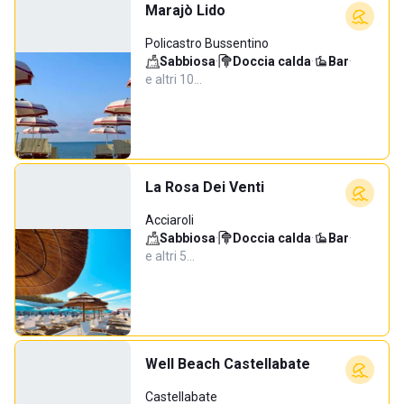
Marajò Lido
Policastro Bussentino
Sabbiosa
·
Doccia calda
·
Bar
·
e altri 10…
La Rosa Dei Venti
Acciaroli
Sabbiosa
·
Doccia calda
·
Bar
·
e altri 5…
Well Beach Castellabate
Castellabate