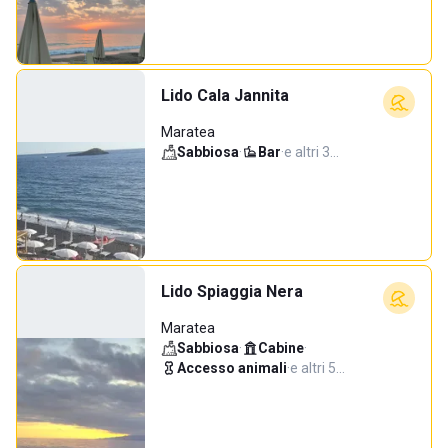
Lido Cala Jannita
Maratea
Sabbiosa
·
Bar
·
e altri 3…
Lido Spiaggia Nera
Maratea
Sabbiosa
·
Cabine
·
Accesso animali
·
e altri 5…