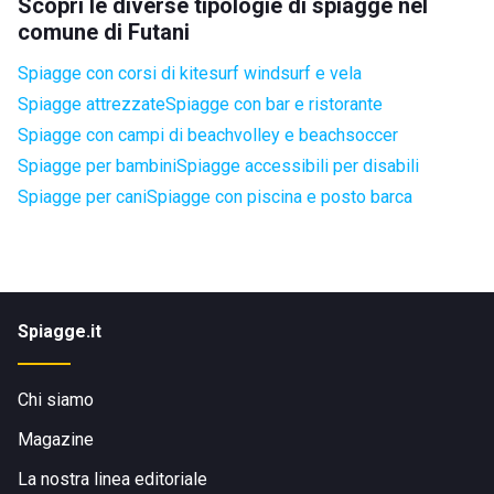
Scopri le diverse tipologie di spiagge nel
comune di Futani
Spiagge con corsi di kitesurf windsurf e vela
Spiagge attrezzate
Spiagge con bar e ristorante
Spiagge con campi di beachvolley e beachsoccer
Spiagge per bambini
Spiagge accessibili per disabili
Spiagge per cani
Spiagge con piscina e posto barca
Spiagge.it
Chi siamo
Magazine
La nostra linea editoriale