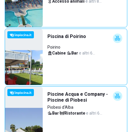
Accesso animali
·
e altri 8…
Piscina di Poirino
Poirino
Cabine
·
Bar
·
e altri 6…
Piscine Acqua e Company -
Piscine di Piobesi
Piobesi d'Alba
Bar
·
Ristorante
·
e altri 6…