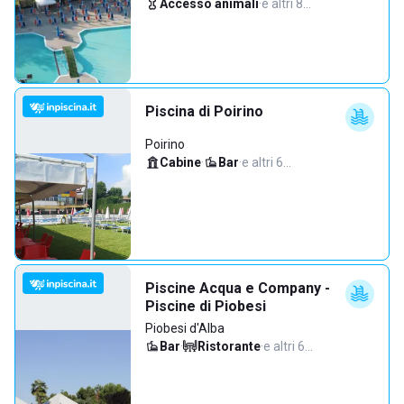
Accesso animali
·
e altri 8…
Piscina di Poirino
Poirino
Cabine
·
Bar
·
e altri 6…
Piscine Acqua e Company -
Piscine di Piobesi
Piobesi d'Alba
Bar
·
Ristorante
·
e altri 6…