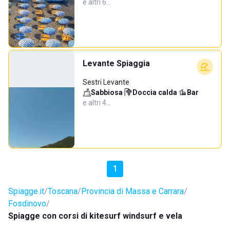
e altri 6…
Levante Spiaggia
Sestri Levante
Sabbiosa
·
Doccia calda
·
Bar
·
e altri 4…
1
Spiagge.it
Toscana
Provincia di Massa e Carrara
Fosdinovo
Spiagge con corsi di kitesurf windsurf e vela