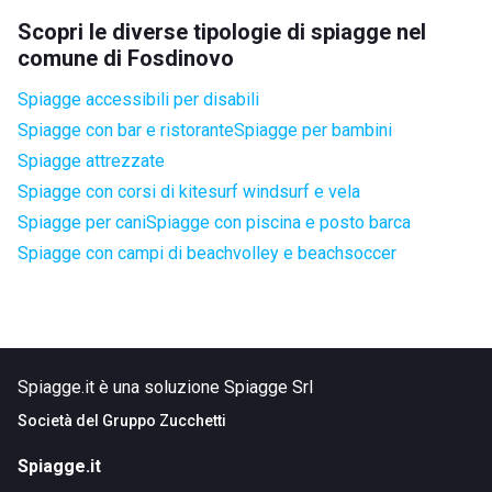
Scopri le diverse tipologie di spiagge nel
comune di Fosdinovo
Spiagge accessibili per disabili
Spiagge con bar e ristorante
Spiagge per bambini
Spiagge attrezzate
Spiagge con corsi di kitesurf windsurf e vela
Spiagge per cani
Spiagge con piscina e posto barca
Spiagge con campi di beachvolley e beachsoccer
Spiagge.it è una soluzione Spiagge Srl
Società del
Gruppo Zucchetti
Spiagge.it