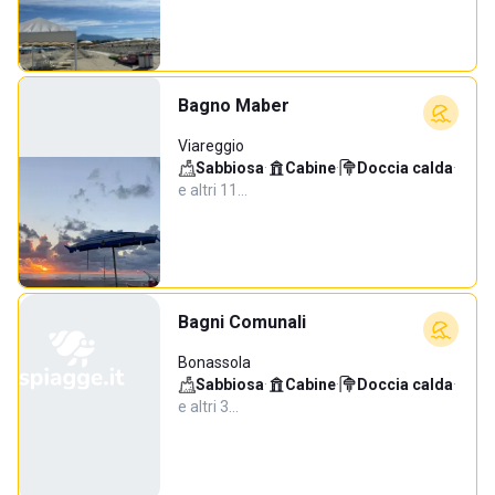
Bagno Maber
Viareggio
Sabbiosa
·
Cabine
·
Doccia calda
·
e altri 11…
Bagni Comunali
Bonassola
Sabbiosa
·
Cabine
·
Doccia calda
·
e altri 3…