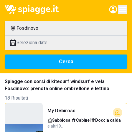
Fosdinovo
Seleziona date
Cerca
Spiagge con corsi di kitesurf windsurf e vela
Fosdinovo: prenota online ombrellone e lettino
18 Risultati
My Debiross
Sabbiosa
·
Cabine
·
Doccia calda
·
e altri 9…