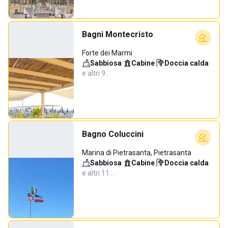
Bagni Montecristo
Forte dei Marmi
Sabbiosa
·
Cabine
·
Doccia calda
·
e altri 9…
Bagno Coluccini
Marina di Pietrasanta, Pietrasanta
Sabbiosa
·
Cabine
·
Doccia calda
·
e altri 11…