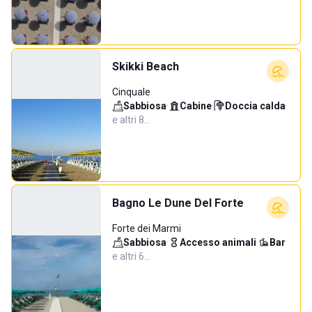
Skikki Beach
Cinquale
Sabbiosa
·
Cabine
·
Doccia calda
·
e altri 8…
Bagno Le Dune Del Forte
Forte dei Marmi
Sabbiosa
·
Accesso animali
·
Bar
·
e altri 6…