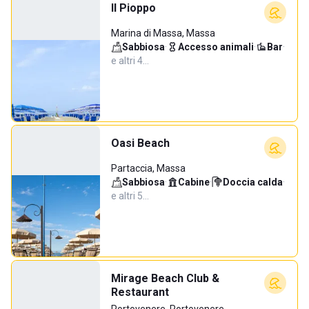
Il Pioppo
Marina di Massa, Massa
Sabbiosa
·
Accesso animali
·
Bar
·
e altri 4…
Oasi Beach
Partaccia, Massa
Sabbiosa
·
Cabine
·
Doccia calda
·
e altri 5…
Mirage Beach Club &
Restaurant