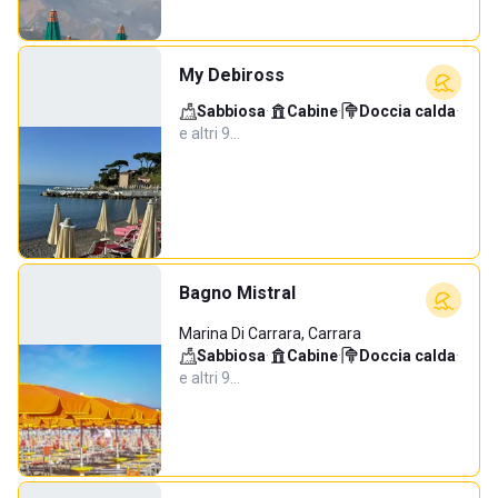
My Debiross
Sabbiosa
·
Cabine
·
Doccia calda
·
e altri 9…
Bagno Mistral
Marina Di Carrara, Carrara
Sabbiosa
·
Cabine
·
Doccia calda
·
e altri 9…