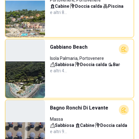
Portovenere, Portovenere
Cabine
·
Doccia calda
·
Piscina
·
e altri 8…
Gabbiano Beach
Isola Palmaria, Portovenere
Sabbiosa
·
Doccia calda
·
Bar
·
e altri 4…
Bagno Ronchi Di Levante
Massa
Sabbiosa
·
Cabine
·
Doccia calda
·
e altri 9…