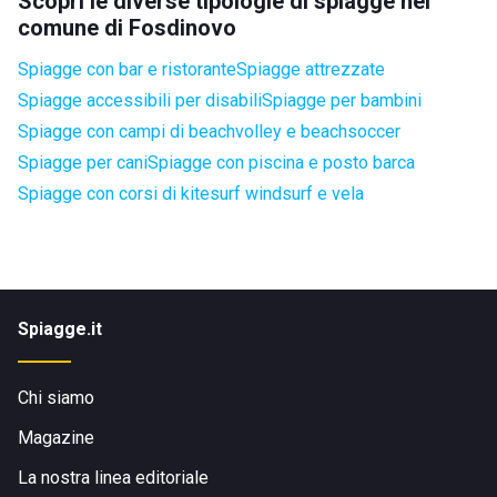
Scopri le diverse tipologie di spiagge nel
comune di Fosdinovo
Spiagge con bar e ristorante
Spiagge attrezzate
Spiagge accessibili per disabili
Spiagge per bambini
Spiagge con campi di beachvolley e beachsoccer
Spiagge per cani
Spiagge con piscina e posto barca
Spiagge con corsi di kitesurf windsurf e vela
Spiagge.it
Chi siamo
Magazine
La nostra linea editoriale