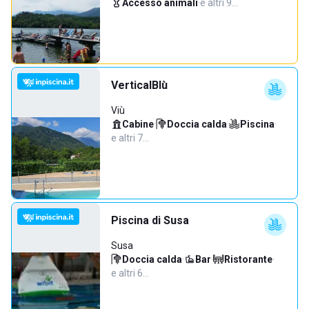
Accesso animali
·
e altri 9…
VerticalBlù
Viù
Cabine
·
Doccia calda
·
Piscina
·
e altri 7…
Piscina di Susa
Susa
Doccia calda
·
Bar
·
Ristorante
·
e altri 6…