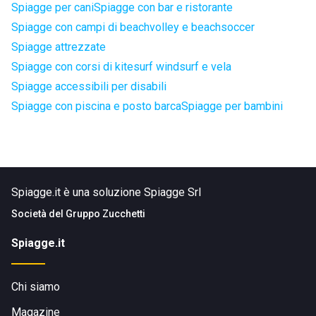
Spiagge per cani
Spiagge con bar e ristorante
Spiagge con campi di beachvolley e beachsoccer
Spiagge attrezzate
Spiagge con corsi di kitesurf windsurf e vela
Spiagge accessibili per disabili
Spiagge con piscina e posto barca
Spiagge per bambini
Spiagge.it è una soluzione Spiagge Srl
Società del
Gruppo Zucchetti
Spiagge.it
Chi siamo
Magazine