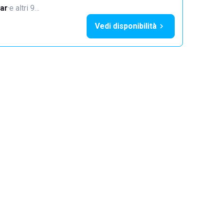
ar
·
e altri 9…
Vedi disponibilità