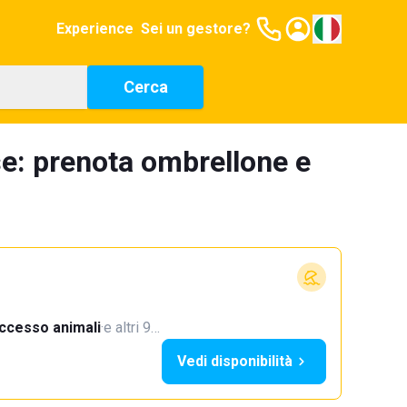
Experience
Sei un gestore?
Cerca
se: prenota ombrellone e
ccesso animali
·
e altri 9…
Vedi disponibilità