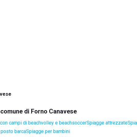
avese
el comune di Forno Canavese
con campi di beachvolley e beachsoccer
Spiagge attrezzate
Spia
 posto barca
Spiagge per bambini