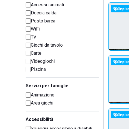
Accesso animali
Doccia calda
Posto barca
WiFi
TV
Giochi da tavolo
Carte
Videogiochi
Piscina
Servizi per famiglie
Animazione
Area giochi
Accessibilità
Spiaggia accessibile a disabili