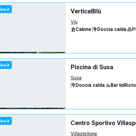
VerticalBlù
Viù
Cabine
·
Doccia calda
·
P
Piscina di Susa
Susa
Doccia calda
·
Bar
·
Rist
Centro Sportivo Villasp
Villastellone