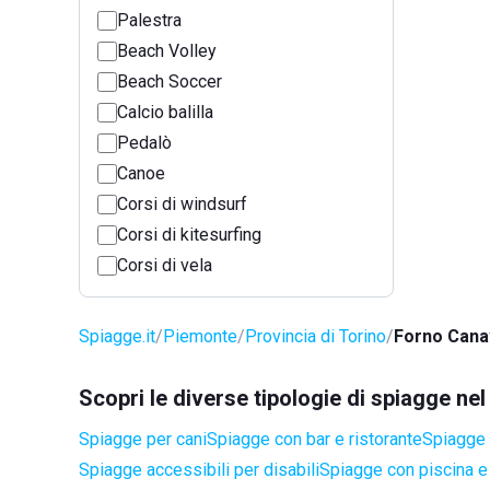
Palestra
Beach Volley
Beach Soccer
Calcio balilla
Pedalò
Canoe
Corsi di windsurf
Corsi di kitesurfing
Corsi di vela
Spiagge.it
Piemonte
Provincia di Torino
Forno Can
Scopri le diverse tipologie di spiagge n
Spiagge per cani
Spiagge con bar e ristorante
Spiagge 
Spiagge accessibili per disabili
Spiagge con piscina e