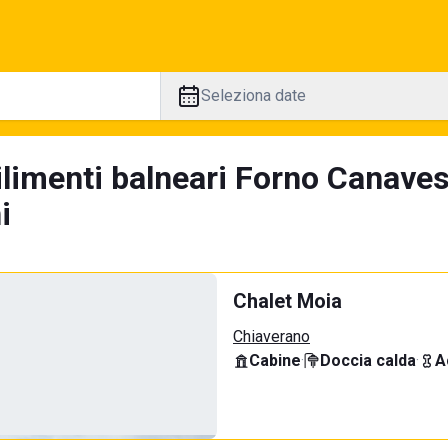
Seleziona date
ilimenti balneari Forno Canave
i
Chalet Moia
Chiaverano
Cabine
·
Doccia calda
·
A