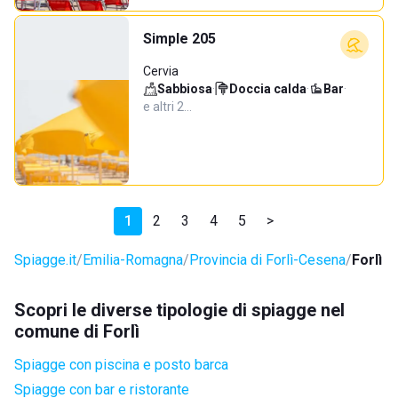
Simple 205
Cervia
Sabbiosa
·
Doccia calda
·
Bar
·
e altri 2…
1
2
3
4
5
>
Spiagge.it
Emilia-Romagna
Provincia di Forlì-Cesena
Forlì
Scopri le diverse tipologie di spiagge nel
comune di Forlì
Spiagge con piscina e posto barca
Spiagge con bar e ristorante