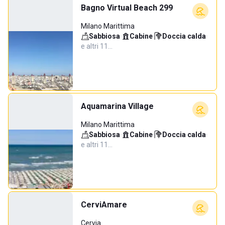
Bagno Virtual Beach 299
Milano Marittima
Sabbiosa
·
Cabine
·
Doccia calda
·
e altri 11…
Aquamarina Village
Milano Marittima
Sabbiosa
·
Cabine
·
Doccia calda
·
e altri 11…
CerviAmare
Cervia