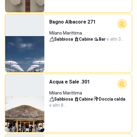
Bagno Albacore 271
Milano Marittima
Sabbiosa
·
Cabine
·
Bar
·
e altri 3…
Acqua e Sale .301
Milano Marittima
Sabbiosa
·
Cabine
·
Doccia calda
·
e altri 8…