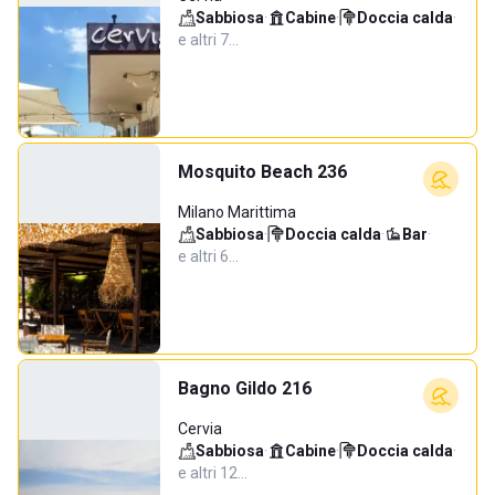
Sabbiosa
·
Cabine
·
Doccia calda
·
e altri 7…
Mosquito Beach 236
Milano Marittima
Sabbiosa
·
Doccia calda
·
Bar
·
e altri 6…
Bagno Gildo 216
Cervia
Sabbiosa
·
Cabine
·
Doccia calda
·
e altri 12…