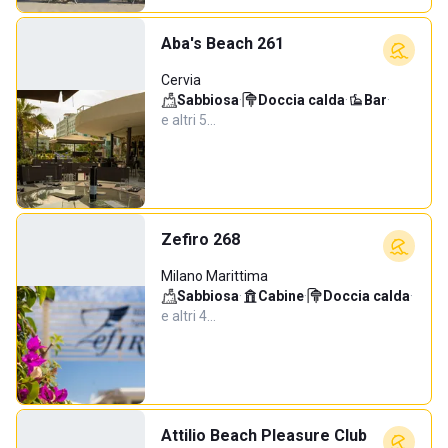
Aba's Beach 261
Cervia
Sabbiosa
·
Doccia calda
·
Bar
·
e altri 5…
Zefiro 268
Milano Marittima
Sabbiosa
·
Cabine
·
Doccia calda
·
e altri 4…
Attilio Beach Pleasure Club