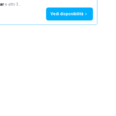
ar
·
e altri 3…
Vedi disponibilità