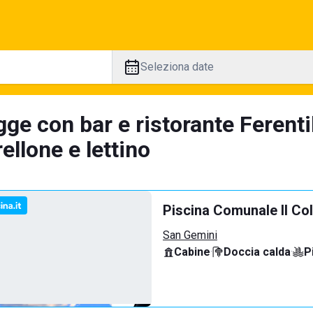
Seleziona date
ge con bar e ristorante Ferenti
llone e lettino
Piscina Comunale Il Co
San Gemini
Cabine
·
Doccia calda
·
P