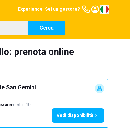
Experience
Sei un gestore?
Cerca
llo: prenota online
lle San Gemini
iscina
·
e altri 10…
Vedi disponibilità