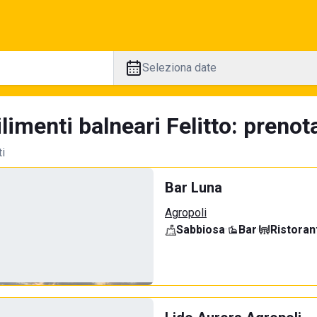
Seleziona date
limenti balneari Felitto: prenot
ti
Bar Luna
Agropoli
Sabbiosa
·
Bar
·
Ristoran