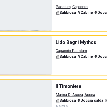
Paestum, Capaccio
Sabbiosa
·
Cabine
·
Docci
Lido Bagni Mythos
Capaccio Paestum
Sabbiosa
·
Cabine
·
Docci
Il Timoniere
Marina Di Ascea, Ascea
Sabbiosa
·
Doccia calda
·
e altri 6…