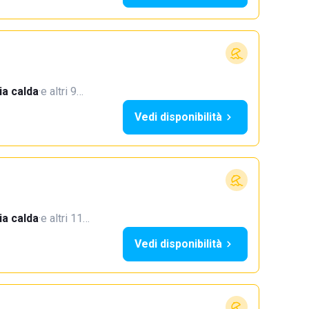
a calda
·
e altri 9…
Vedi disponibilità
a calda
·
e altri 11…
Vedi disponibilità