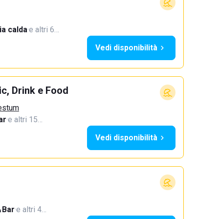
a calda
·
e altri 6…
Vedi disponibilità
c, Drink e Food
aestum
ar
·
e altri 15…
Vedi disponibilità
Bar
·
e altri 4…