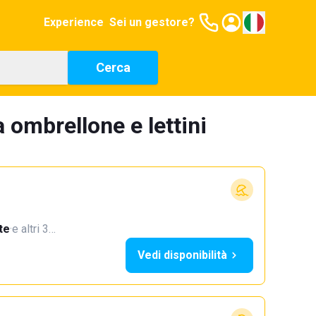
Experience
Sei un gestore?
Cerca
a ombrellone e lettini
te
·
e altri 3…
Vedi disponibilità