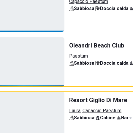
Capaccio Paestum
Sabbiosa
·
Doccia calda
·
Oleandri Beach Club
Paestum
Sabbiosa
·
Doccia calda
·
Resort Giglio Di Mare
Laura, Capaccio Paestum
Sabbiosa
·
Cabine
·
Bar
·
e