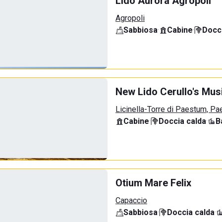
Lido Aurora Agropoli
Agropoli
Sabbiosa
·
Cabine
·
Docci
New Lido Cerullo's Musi
Licinella-Torre di Paestum, P
Cabine
·
Doccia calda
·
B
Otium Mare Felix
Capaccio
Sabbiosa
·
Doccia calda
·