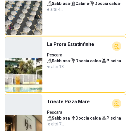
Sabbiosa
·
Cabine
·
Doccia calda
·
e altri 4…
La Prora Estatinfinite
Pescara
Sabbiosa
·
Doccia calda
·
Piscina
·
e altri 13…
Trieste Pizza Mare
Pescara
Sabbiosa
·
Doccia calda
·
Piscina
·
e altri 7…