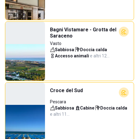
Bagni Vistamare - Grotta del
Saraceno
Vasto
Sabbiosa
·
Doccia calda
·
Accesso animali
·
e altri 12…
Croce del Sud
Pescara
Sabbiosa
·
Cabine
·
Doccia calda
·
e altri 11…