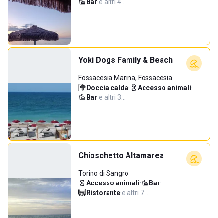
Bar
·
e altri 4…
Yoki Dogs Family & Beach
Fossacesia Marina, Fossacesia
Doccia calda
·
Accesso animali
·
Bar
·
e altri 3…
Chioschetto Altamarea
Torino di Sangro
Accesso animali
·
Bar
·
Ristorante
·
e altri 7…