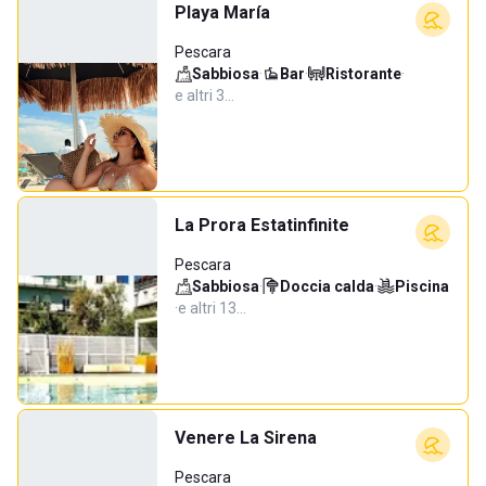
Playa María
Pescara
Sabbiosa
·
Bar
·
Ristorante
·
e altri 3…
La Prora Estatinfinite
Pescara
Sabbiosa
·
Doccia calda
·
Piscina
·
e altri 13…
Venere La Sirena
Pescara