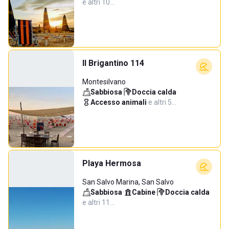
e altri 10…
Il Brigantino 114
Montesilvano
Sabbiosa
·
Doccia calda
·
Accesso animali
·
e altri 5…
Playa Hermosa
San Salvo Marina, San Salvo
Sabbiosa
·
Cabine
·
Doccia calda
·
e altri 11…