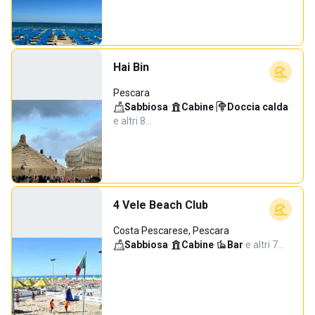
Hai Bin
Pescara
Sabbiosa
·
Cabine
·
Doccia calda
·
e altri 8…
4 Vele Beach Club
Costa Pescarese, Pescara
Sabbiosa
·
Cabine
·
Bar
·
e altri 7…