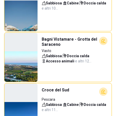
Sabbiosa
·
Cabine
·
Doccia calda
·
e altri 10…
Bagni Vistamare - Grotta del
Saraceno
Vasto
Sabbiosa
·
Doccia calda
·
Accesso animali
·
e altri 12…
Croce del Sud
Pescara
Sabbiosa
·
Cabine
·
Doccia calda
·
e altri 11…