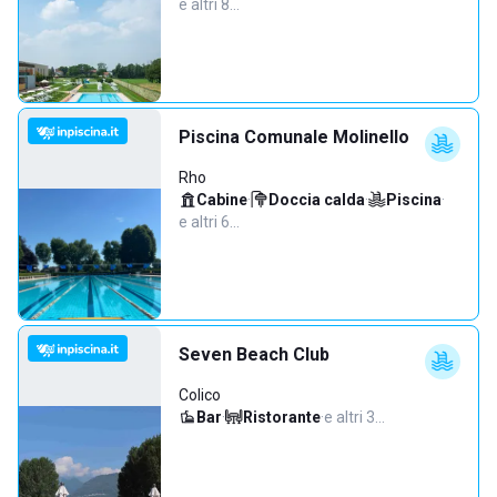
e altri 8…
Piscina Comunale Molinello
Rho
Cabine
·
Doccia calda
·
Piscina
·
e altri 6…
Seven Beach Club
Colico
Bar
·
Ristorante
·
e altri 3…