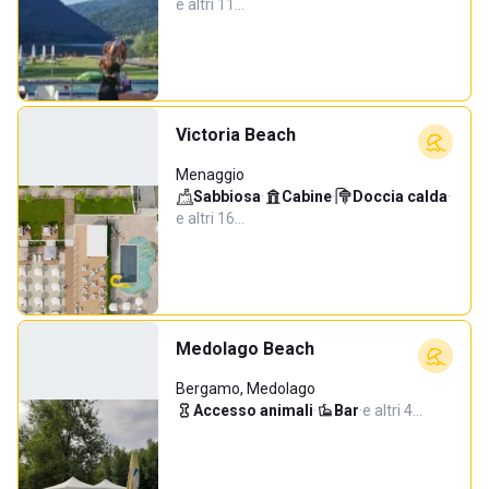
e altri 11…
Victoria Beach
Menaggio
Sabbiosa
·
Cabine
·
Doccia calda
·
e altri 16…
Medolago Beach
Bergamo, Medolago
Accesso animali
·
Bar
·
e altri 4…