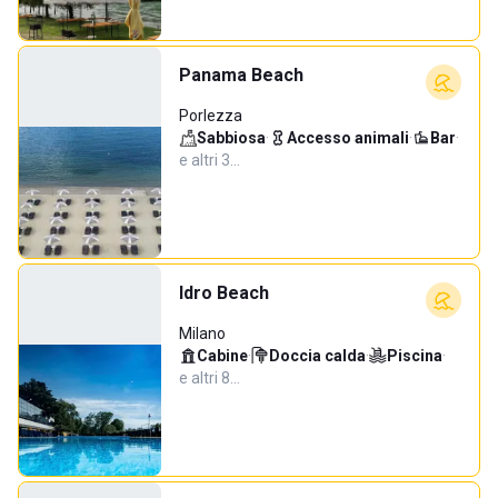
Panama Beach
Porlezza
Sabbiosa
·
Accesso animali
·
Bar
·
e altri 3…
Idro Beach
Milano
Cabine
·
Doccia calda
·
Piscina
·
e altri 8…