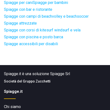
Spiagge per cani
Spiagge per bambini
Spiagge con bar e ristorante
Spiagge con campi di beachvolley e beachsoccer
Spiagge attrezzate
Spiagge con corsi di kitesurf windsurf e vela
Spiagge con piscina e posto barca
Spiagge accessibili per disabili
Spiagge.it è una soluzione Spiagge Srl
Società del
Gruppo Zucchetti
Spiagge.it
Chi siamo