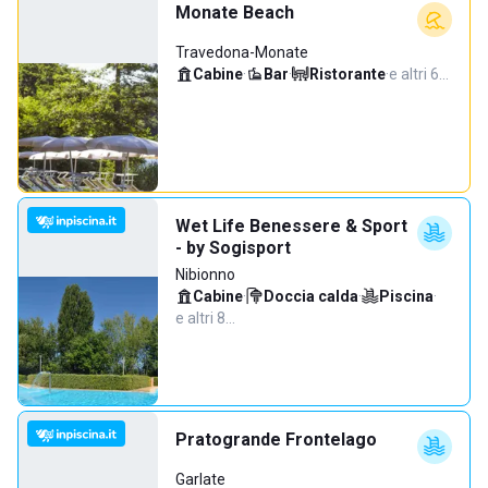
Monate Beach
Travedona-Monate
Cabine
·
Bar
·
Ristorante
·
e altri 6…
Wet Life Benessere & Sport
- by Sogisport
Nibionno
Cabine
·
Doccia calda
·
Piscina
·
e altri 8…
Pratogrande Frontelago
Garlate