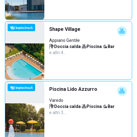
Shape Village
Appiano Gentile
Doccia calda
·
Piscina
·
Bar
·
e altri 4…
Piscina Lido Azzurro
Varedo
Doccia calda
·
Piscina
·
Bar
·
e altri 3…