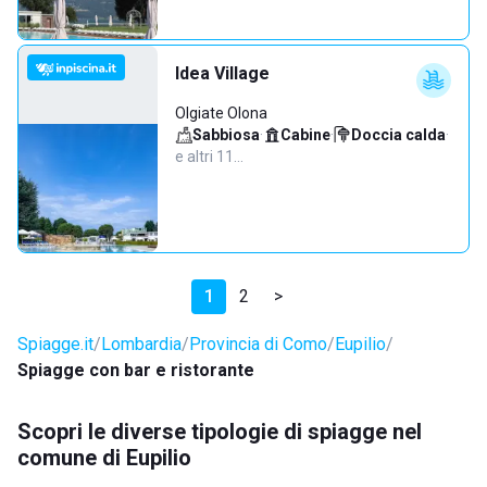
Idea Village
Olgiate Olona
Sabbiosa
·
Cabine
·
Doccia calda
·
e altri 11…
1
2
>
Spiagge.it
Lombardia
Provincia di Como
Eupilio
Spiagge con bar e ristorante
Scopri le diverse tipologie di spiagge nel
comune di Eupilio