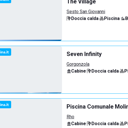
The Village
Sesto San Giovanni
Doccia calda
·
Piscina
·
B
Seven Infinity
Gorgonzola
Cabine
·
Doccia calda
·
P
Piscina Comunale Molin
Rho
Cabine
·
Doccia calda
·
P