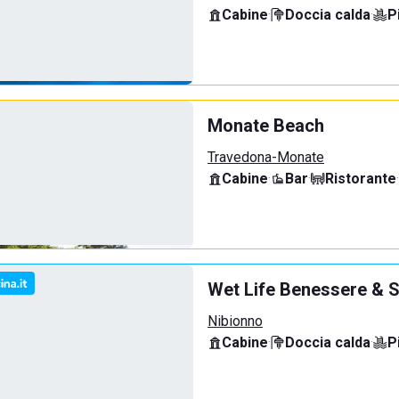
Cabine
·
Doccia calda
·
P
Monate Beach
Travedona-Monate
Cabine
·
Bar
·
Ristorante
·
Wet Life Benessere & S
Nibionno
Cabine
·
Doccia calda
·
P