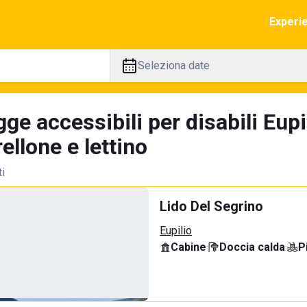
Experi
Seleziona date
ge accessibili per disabili Eupi
llone e lettino
ti
Lido Del Segrino
Eupilio
Cabine
·
Doccia calda
·
P