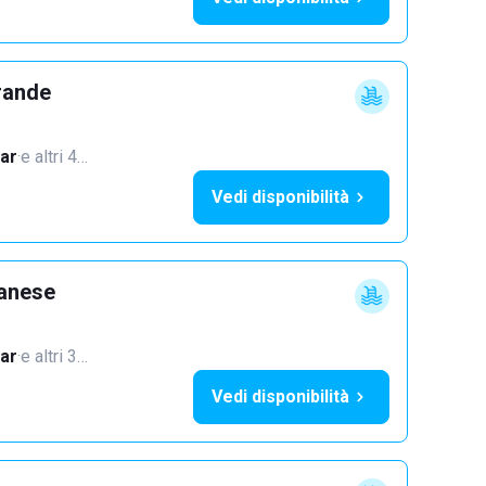
rande
ar
·
e altri 4…
Vedi disponibilità
lanese
ar
·
e altri 3…
Vedi disponibilità