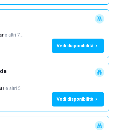
ar
·
e altri 7…
Vedi disponibilità
dda
ar
·
e altri 5…
Vedi disponibilità