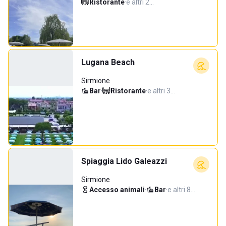
Ristorante
·
e altri 2…
Lugana Beach
Sirmione
Bar
·
Ristorante
·
e altri 3…
Spiaggia Lido Galeazzi
Sirmione
Accesso animali
·
Bar
·
e altri 8…