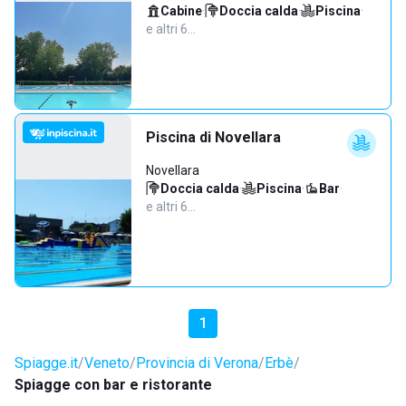
Cabine
·
Doccia calda
·
Piscina
·
e altri 6…
Piscina di Novellara
Novellara
Doccia calda
·
Piscina
·
Bar
·
e altri 6…
1
Spiagge.it
Veneto
Provincia di Verona
Erbè
Spiagge con bar e ristorante