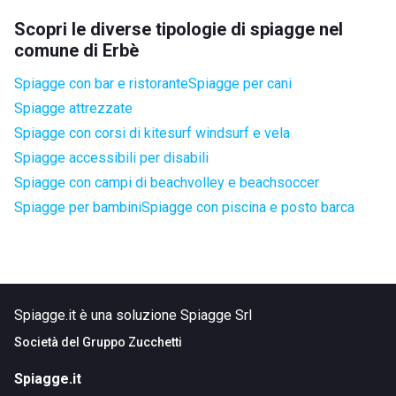
Scopri le diverse tipologie di spiagge nel
comune di Erbè
Spiagge con bar e ristorante
Spiagge per cani
Spiagge attrezzate
Spiagge con corsi di kitesurf windsurf e vela
Spiagge accessibili per disabili
Spiagge con campi di beachvolley e beachsoccer
Spiagge per bambini
Spiagge con piscina e posto barca
Spiagge.it è una soluzione Spiagge Srl
Società del
Gruppo Zucchetti
Spiagge.it