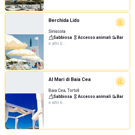
Berchida Lido
Siniscola
Sabbiosa
·
Accesso animali
·
Bar
·
e altri 6…
Al Mari di Baia Cea
Baia Cea, Tortolì
Sabbiosa
·
Accesso animali
·
Bar
·
e altri 6…