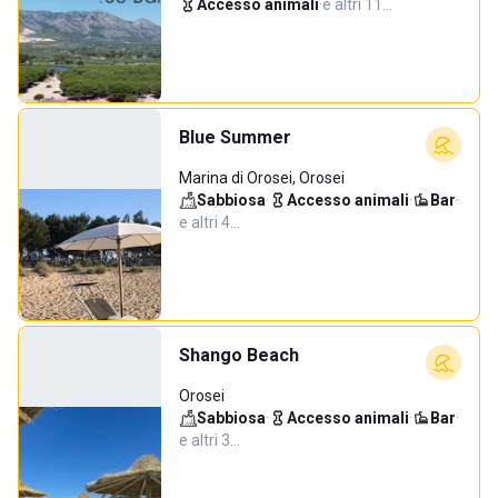
Accesso animali
·
e altri 11…
Blue Summer
Marina di Orosei, Orosei
Sabbiosa
·
Accesso animali
·
Bar
·
e altri 4…
Shango Beach
Orosei
Sabbiosa
·
Accesso animali
·
Bar
·
e altri 3…