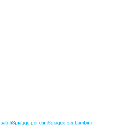
sabili
Spiagge per cani
Spiagge per bambini