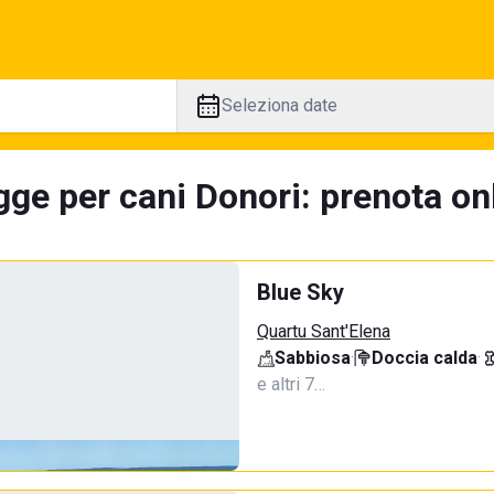
Seleziona date
ge per cani Donori: prenota onl
Blue Sky
Quartu Sant'Elena
Sabbiosa
·
Doccia calda
·
e altri 7…