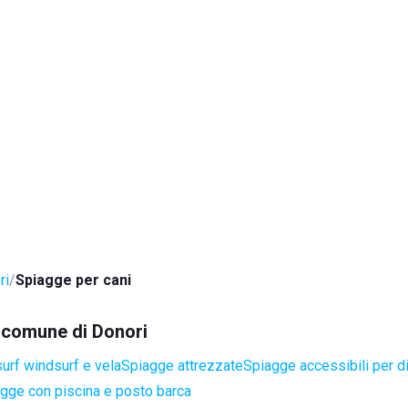
ri
Spiagge per cani
l comune di Donori
surf windsurf e vela
Spiagge attrezzate
Spiagge accessibili per di
gge con piscina e posto barca