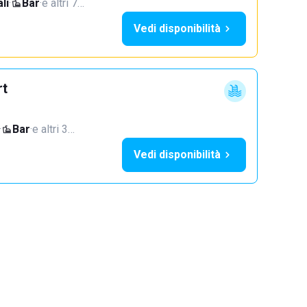
li
·
Bar
·
e altri 7…
Vedi disponibilità
rt
·
Bar
·
e altri 3…
Vedi disponibilità