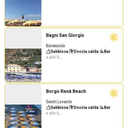
Bagni San Giorgio
Bonassola
Sabbiosa
·
Doccia calda
·
Bar
·
e altri 8…
Borgo Renà Beach
Sestri Levante
Sabbiosa
·
Doccia calda
·
Bar
·
e altri 6…