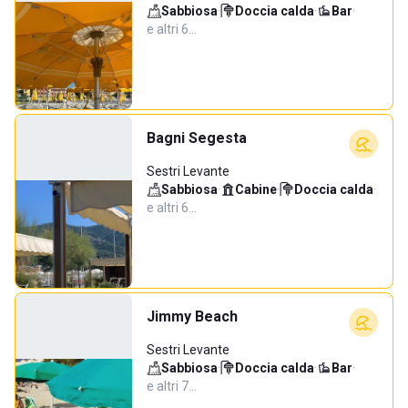
Sabbiosa
·
Doccia calda
·
Bar
·
e altri 6…
Bagni Segesta
Sestri Levante
Sabbiosa
·
Cabine
·
Doccia calda
·
e altri 6…
Jimmy Beach
Sestri Levante
Sabbiosa
·
Doccia calda
·
Bar
·
e altri 7…