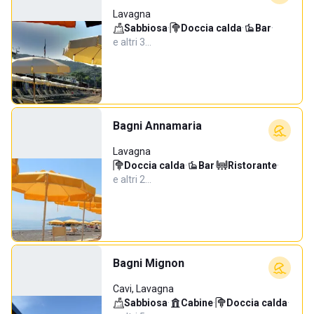
Lavagna
Sabbiosa
·
Doccia calda
·
Bar
·
e altri 3…
Bagni Annamaria
Lavagna
Doccia calda
·
Bar
·
Ristorante
·
e altri 2…
Bagni Mignon
Cavi, Lavagna
Sabbiosa
·
Cabine
·
Doccia calda
·