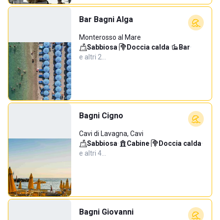
Bar Bagni Alga
Monterosso al Mare
Sabbiosa
·
Doccia calda
·
Bar
·
e altri 2…
Bagni Cigno
Cavi di Lavagna, Cavi
Sabbiosa
·
Cabine
·
Doccia calda
·
e altri 4…
Bagni Giovanni