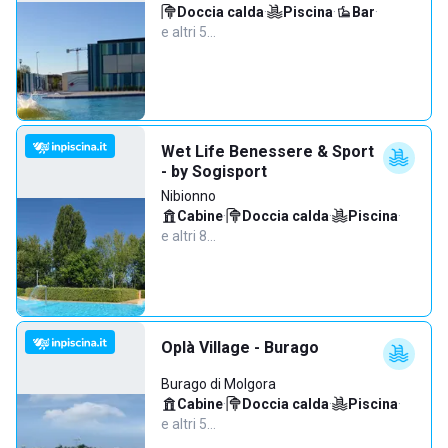
Doccia calda
·
Piscina
·
Bar
·
e altri 5…
Wet Life Benessere & Sport
- by Sogisport
Nibionno
Cabine
·
Doccia calda
·
Piscina
·
e altri 8…
Oplà Village - Burago
Burago di Molgora
Cabine
·
Doccia calda
·
Piscina
·
e altri 5…