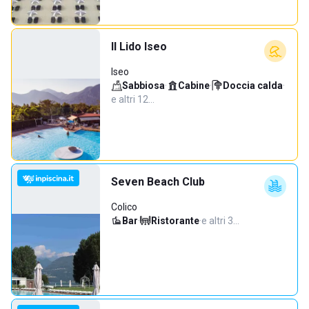
Il Lido Iseo
Iseo
Sabbiosa
·
Cabine
·
Doccia calda
·
e altri 12…
Seven Beach Club
Colico
Bar
·
Ristorante
·
e altri 3…