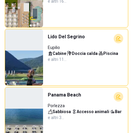
e altri 16…
Lido Del Segrino
Eupilio
Cabine
·
Doccia calda
·
Piscina
·
e altri 11…
Panama Beach
Porlezza
Sabbiosa
·
Accesso animali
·
Bar
·
e altri 3…