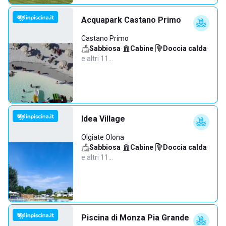
Acquapark Castano Primo
Castano Primo
Sabbiosa
·
Cabine
·
Doccia calda
·
e altri 11…
Idea Village
Olgiate Olona
Sabbiosa
·
Cabine
·
Doccia calda
·
e altri 11…
Piscina di Monza Pia Grande