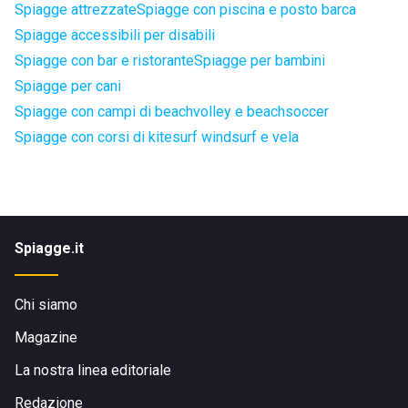
Spiagge attrezzate
Spiagge con piscina e posto barca
Spiagge accessibili per disabili
Spiagge con bar e ristorante
Spiagge per bambini
Spiagge per cani
Spiagge con campi di beachvolley e beachsoccer
Spiagge con corsi di kitesurf windsurf e vela
Spiagge.it
Chi siamo
Magazine
La nostra linea editoriale
Redazione