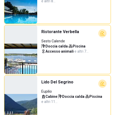
e altri 8…
Ristorante Verbella
Sesto Calende
Doccia calda
·
Piscina
·
Accesso animali
·
e altri 7…
Lido Del Segrino
Eupilio
Cabine
·
Doccia calda
·
Piscina
·
e altri 11…