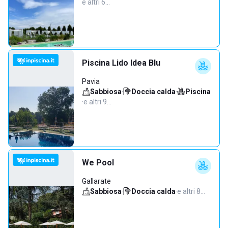
e altri 6…
Piscina Lido Idea Blu
Pavia
Sabbiosa
·
Doccia calda
·
Piscina
·
e altri 9…
We Pool
Gallarate
Sabbiosa
·
Doccia calda
·
e altri 8…