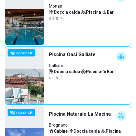
Monza
Doccia calda
·
Piscina
·
Bar
·
e altri 4…
Piscina Oasi Galliate
Galliate
Doccia calda
·
Piscina
·
Bar
·
e altri 4…
Piscina Naturale La Macina
Bregnano
Cabine
·
Doccia calda
·
Piscina
·