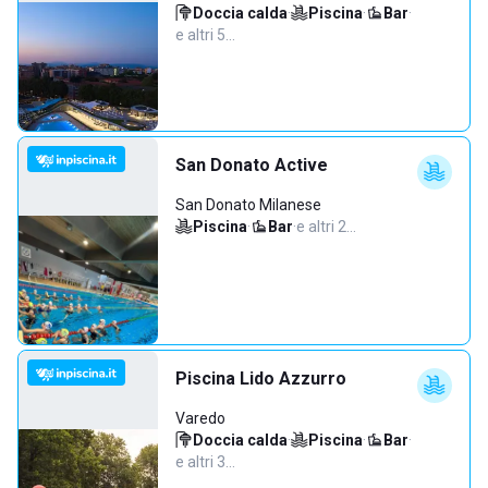
Doccia calda
·
Piscina
·
Bar
·
e altri 5…
San Donato Active
San Donato Milanese
Piscina
·
Bar
·
e altri 2…
Piscina Lido Azzurro
Varedo
Doccia calda
·
Piscina
·
Bar
·
e altri 3…