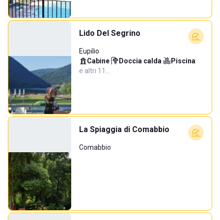
Lido Del Segrino
Eupilio
Cabine
·
Doccia calda
·
Piscina
·
e altri 11…
La Spiaggia di Comabbio
Comabbio