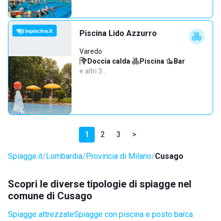
Piscina Lido Azzurro
Varedo
Doccia calda
·
Piscina
·
Bar
·
e altri 3…
1
2
3
>
Spiagge.it
Lombardia
Provincia di Milano
Cusago
Scopri le diverse tipologie di spiagge nel
comune di Cusago
Spiagge attrezzate
Spiagge con piscina e posto barca