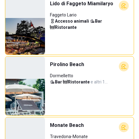
Lido di Faggeto Miamilaryo
Faggeto Lario
Accesso animali
·
Bar
·
Ristorante
Pirolino Beach
Dormelletto
Bar
·
Ristorante
·
e altri 1…
Monate Beach
Travedona-Monate