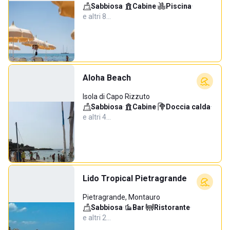
Sabbiosa
·
Cabine
·
Piscina
·
e altri 8…
Aloha Beach
Isola di Capo Rizzuto
Sabbiosa
·
Cabine
·
Doccia calda
·
e altri 4…
Lido Tropical Pietragrande
Pietragrande, Montauro
Sabbiosa
·
Bar
·
Ristorante
·
e altri 2…