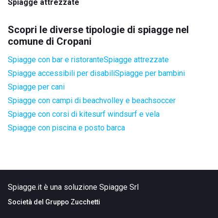
Spiagge attrezzate
Scopri le diverse tipologie di spiagge nel
comune di Cropani
Spiagge con bar e ristorante
Spiagge attrezzate
Spiagge accessibili per disabili
Spiagge per bambini
Spiagge per cani
Spiagge con campi di beachvolley e beachsoccer
Spiagge con corsi di kitesurf windsurf e vela
Spiagge con piscina e posto barca
Spiagge.it è una soluzione Spiagge Srl
Società del
Gruppo Zucchetti