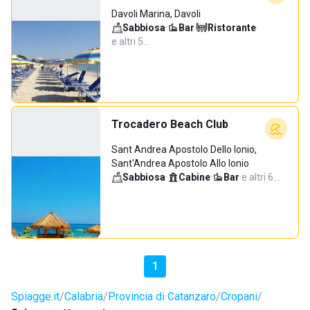
Davoli Marina, Davoli
Sabbiosa
·
Bar
·
Ristorante
·
e altri 5…
Trocadero Beach Club
Sant Andrea Apostolo Dello Ionio,
Sant'Andrea Apostolo Allo Ionio
Sabbiosa
·
Cabine
·
Bar
·
e altri 6…
1
Spiagge.it
Calabria
Provincia di Catanzaro
Cropani