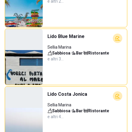
e altri 2…
Lido Blue Marine
Sellia Marina
Sabbiosa
·
Bar
·
Ristorante
·
e altri 3…
Lido Costa Jonica
Sellia Marina
Sabbiosa
·
Bar
·
Ristorante
·
e altri 4…