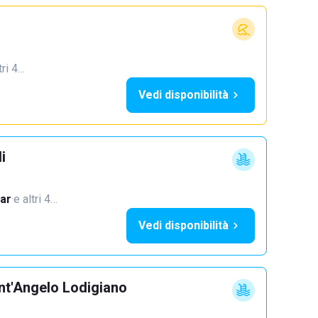
tri 4…
Vedi disponibilità
i
ar
·
e altri 4…
Vedi disponibilità
nt'Angelo Lodigiano