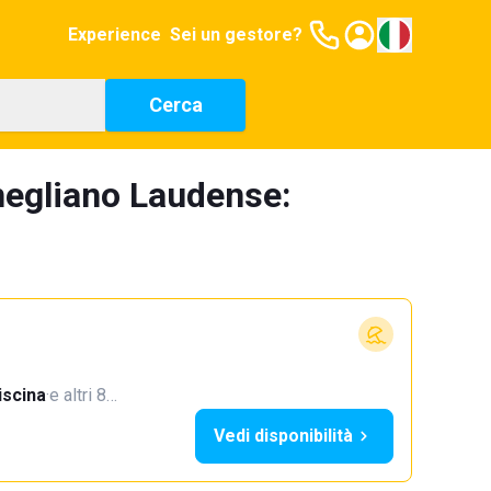
Experience
Sei un gestore?
Cerca
rnegliano Laudense:
iscina
·
e altri 8…
Vedi disponibilità