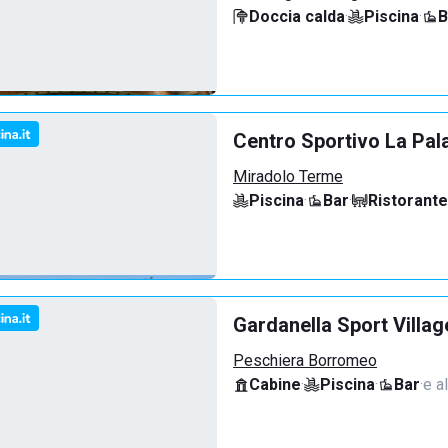
Doccia calda
·
Piscina
·
B
Centro Sportivo La Pal
Miradolo Terme
Piscina
·
Bar
·
Ristorante
Gardanella Sport Villag
Peschiera Borromeo
Cabine
·
Piscina
·
Bar
·
e al