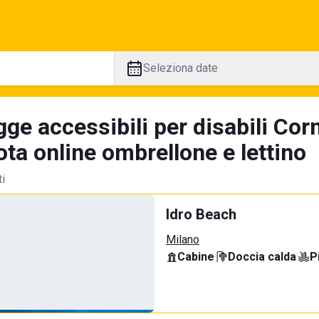
Seleziona date
gge accessibili per disabili Co
ta online ombrellone e lettino
ti
Idro Beach
Milano
Cabine
·
Doccia calda
·
P