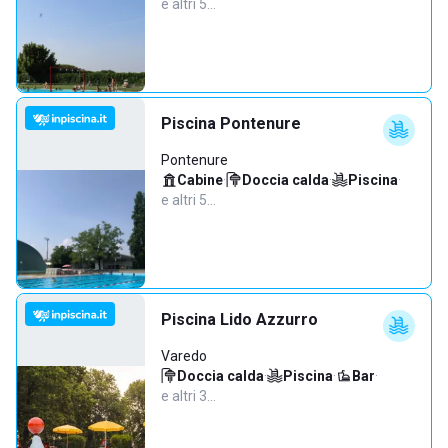
e altri 5…
Piscina Pontenure
Pontenure
Cabine
·
Doccia calda
·
Piscina
·
e altri 5…
Piscina Lido Azzurro
Varedo
Doccia calda
·
Piscina
·
Bar
·
e altri 3…