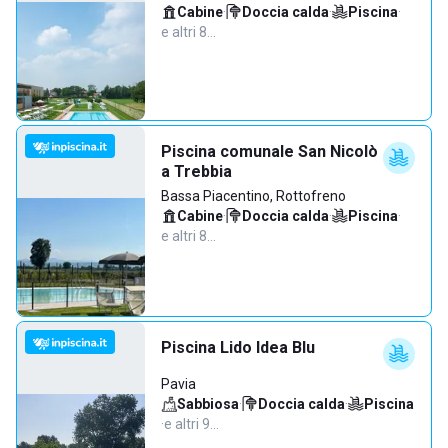
Cabine
·
Doccia calda
·
Piscina
·
e altri 8…
Piscina comunale San Nicolò
a Trebbia
Bassa Piacentino, Rottofreno
Cabine
·
Doccia calda
·
Piscina
·
e altri 8…
Piscina Lido Idea Blu
Pavia
Sabbiosa
·
Doccia calda
·
Piscina
·
e altri 9…