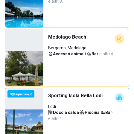
e altri 8…
Medolago Beach
Bergamo, Medolago
Accesso animali
·
Bar
·
e altri 4…
Sporting Isola Bella Lodi
Lodi
Doccia calda
·
Piscina
·
Bar
·
e altri 4…