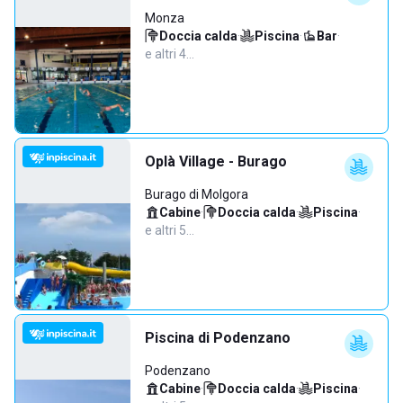
Monza
Doccia calda
·
Piscina
·
Bar
·
e altri 4…
Oplà Village - Burago
Burago di Molgora
Cabine
·
Doccia calda
·
Piscina
·
e altri 5…
Piscina di Podenzano
Podenzano
Cabine
·
Doccia calda
·
Piscina
·