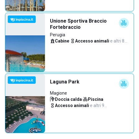
Unione Sportiva Braccio
Fortebraccio
Perugia
Cabine
·
Accesso animali
·
e altri 8…
Laguna Park
Magione
Doccia calda
·
Piscina
·
Accesso animali
·
e altri 9…