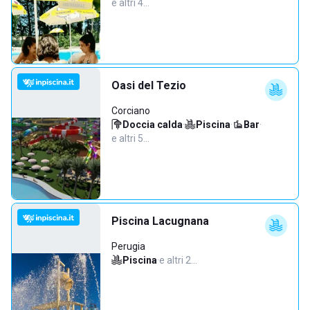
e altri 4…
Oasi del Tezio
Corciano
Doccia calda
·
Piscina
·
Bar
·
e altri 5…
Piscina Lacugnana
Perugia
Piscina
·
e altri 2…