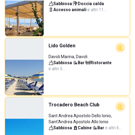
Sabbiosa
·
Doccia calda
·
Accesso animali
·
e altri 11…
Lido Golden
Davoli Marina, Davoli
Sabbiosa
·
Bar
·
Ristorante
·
e altri 5…
Trocadero Beach Club
Sant Andrea Apostolo Dello Ionio,
Sant'Andrea Apostolo Allo Ionio
Sabbiosa
·
Cabine
·
Bar
·
e altri 6…