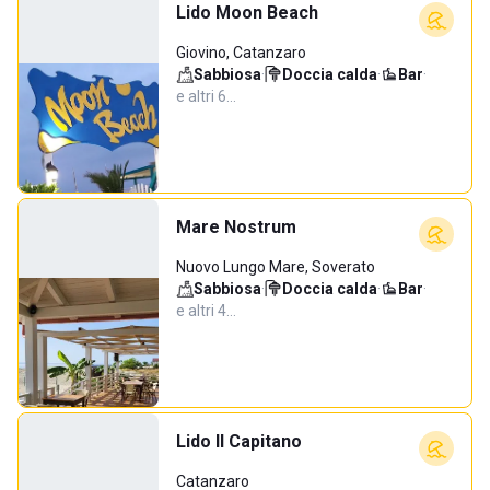
Lido Moon Beach
Giovino, Catanzaro
Sabbiosa
·
Doccia calda
·
Bar
·
e altri 6…
Mare Nostrum
Nuovo Lungo Mare, Soverato
Sabbiosa
·
Doccia calda
·
Bar
·
e altri 4…
Lido Il Capitano
Catanzaro