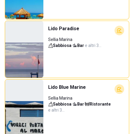
Lido Paradise
Sellia Marina
Sabbiosa
·
Bar
·
e altri 3…
Lido Blue Marine
Sellia Marina
Sabbiosa
·
Bar
·
Ristorante
·
e altri 3…