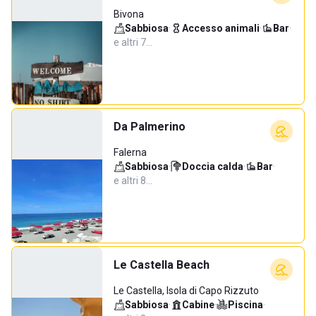
Bivona
Sabbiosa
·
Accesso animali
·
Bar
·
e altri 7…
Da Palmerino
Falerna
Sabbiosa
·
Doccia calda
·
Bar
·
e altri 8…
Le Castella Beach
Le Castella, Isola di Capo Rizzuto
Sabbiosa
·
Cabine
·
Piscina
·