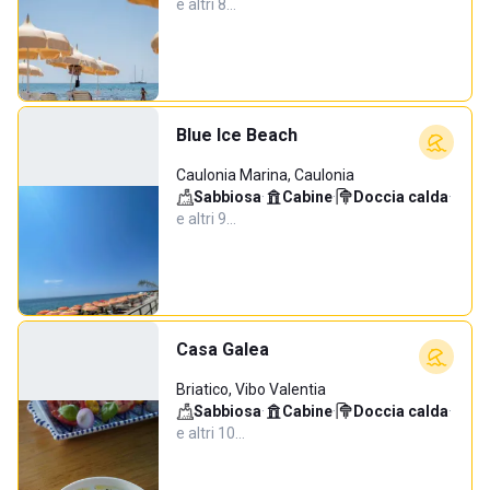
e altri 8…
Blue Ice Beach
Caulonia Marina, Caulonia
Sabbiosa
·
Cabine
·
Doccia calda
·
e altri 9…
Casa Galea
Briatico, Vibo Valentia
Sabbiosa
·
Cabine
·
Doccia calda
·
e altri 10…