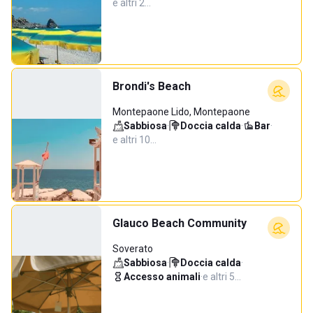
e altri 2…
Brondi's Beach
Montepaone Lido, Montepaone
Sabbiosa
·
Doccia calda
·
Bar
·
e altri 10…
Glauco Beach Community
Soverato
Sabbiosa
·
Doccia calda
·
Accesso animali
·
e altri 5…