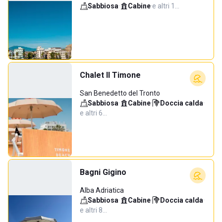
Sabbiosa
·
Cabine
·
e altri 1…
Chalet Il Timone
San Benedetto del Tronto
Sabbiosa
·
Cabine
·
Doccia calda
·
e altri 6…
Bagni Gigino
Alba Adriatica
Sabbiosa
·
Cabine
·
Doccia calda
·
e altri 8…