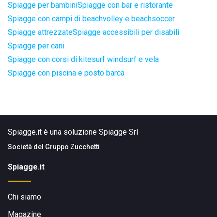
Spiagge per bambini
Spiagge con bar e ristorante
Spiagge con campi di beachvolley e beachsoccer
Spiagge attrezzate
Spiagge accessibili per disabili
Spiagge per cani
Spiagge con corsi di kitesurf windsurf e vela
Spiagge con piscina e posto barca
Spiagge.it è una soluzione Spiagge Srl
Società del
Gruppo Zucchetti
Spiagge.it
Chi siamo
Magazine