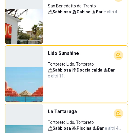
San Benedetto del Tronto
Sabbiosa
·
Cabine
·
Bar
·
e altri 4…
Lido Sunshine
Tortoreto Lido, Tortoreto
Sabbiosa
·
Doccia calda
·
Bar
·
e altri 11…
La Tartaruga
Tortoreto Lido, Tortoreto
Sabbiosa
·
Piscina
·
Bar
·
e altri 4…