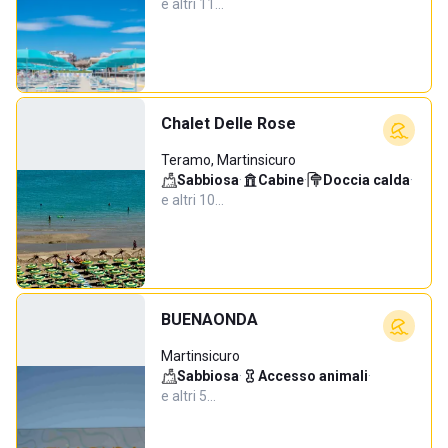
e altri 11…
Chalet Delle Rose
Teramo, Martinsicuro
Sabbiosa
·
Cabine
·
Doccia calda
·
e altri 10…
BUENAONDA
Martinsicuro
Sabbiosa
·
Accesso animali
·
e altri 5…