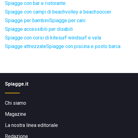
Spiagge con bar e ristorante
Spiagge con campi di beachvolley e beachsoccer
Spiagge per bambini
Spiagge per cani
Spiagge accessibili per disabili
Spiagge con corsi di kitesurf windsurf e vela
Spiagge attrezzate
Spiagge con piscina e posto barca
Spiagge.it
Chi siamo
Magazine
La nostra linea editoriale
Redazione