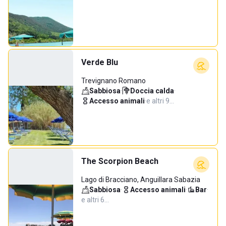
Verde Blu
Trevignano Romano
Sabbiosa
·
Doccia calda
·
Accesso animali
·
e altri 9…
The Scorpion Beach
Lago di Bracciano, Anguillara Sabazia
Sabbiosa
·
Accesso animali
·
Bar
·
e altri 6…