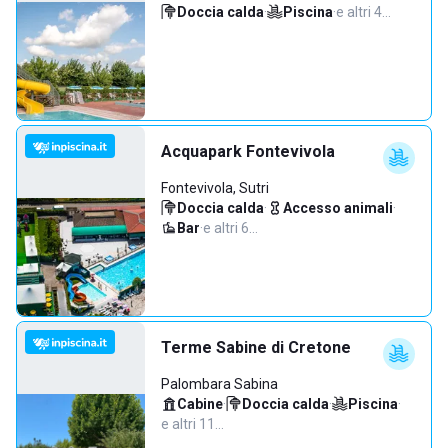
Doccia calda
·
Piscina
·
e altri 4…
Acquapark Fontevivola
Fontevivola, Sutri
Doccia calda
·
Accesso animali
·
Bar
·
e altri 6…
Terme Sabine di Cretone
Palombara Sabina
Cabine
·
Doccia calda
·
Piscina
·
e altri 11…