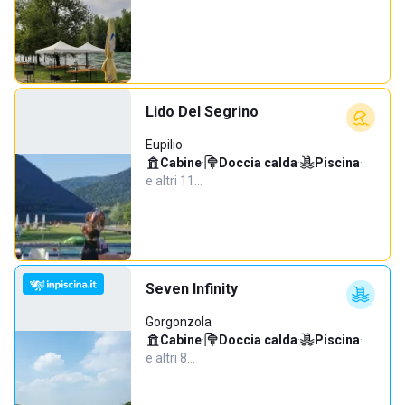
Lido Del Segrino
Eupilio
Cabine
·
Doccia calda
·
Piscina
·
e altri 11…
Seven Infinity
Gorgonzola
Cabine
·
Doccia calda
·
Piscina
·
e altri 8…