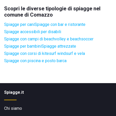
Scopri le diverse tipologie di spiagge nel
comune di Comazzo
Spiagge per cani
Spiagge con bar e ristorante
Spiagge accessibili per disabili
Spiagge con campi di beachvolley e beachsoccer
Spiagge per bambini
Spiagge attrezzate
Spiagge con corsi di kitesurf windsurf e vela
Spiagge con piscina e posto barca
Spiagge.it
Chi siamo