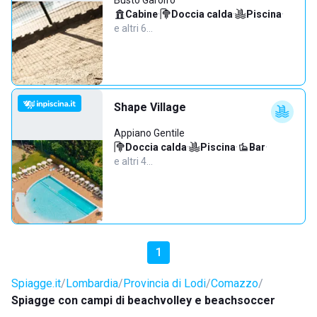
Busto Garolfo
Cabine
·
Doccia calda
·
Piscina
·
e altri 6…
Shape Village
Appiano Gentile
Doccia calda
·
Piscina
·
Bar
·
e altri 4…
1
Spiagge.it
Lombardia
Provincia di Lodi
Comazzo
Spiagge con campi di beachvolley e beachsoccer