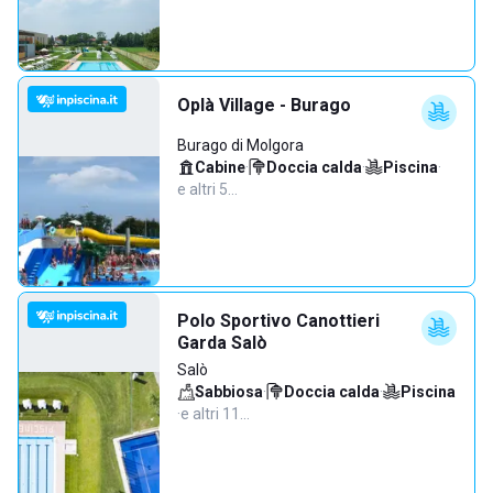
Oplà Village - Burago
Burago di Molgora
Cabine
·
Doccia calda
·
Piscina
·
e altri 5…
Polo Sportivo Canottieri
Garda Salò
Salò
Sabbiosa
·
Doccia calda
·
Piscina
·
e altri 11…