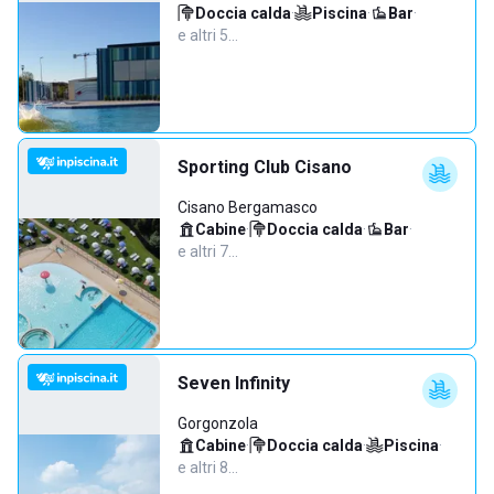
Doccia calda
·
Piscina
·
Bar
·
e altri 5…
Sporting Club Cisano
Cisano Bergamasco
Cabine
·
Doccia calda
·
Bar
·
e altri 7…
Seven Infinity
Gorgonzola
Cabine
·
Doccia calda
·
Piscina
·
e altri 8…