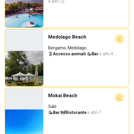
e altri 12…
Medolago Beach
Bergamo, Medolago
Accesso animali
·
Bar
·
e altri 4…
Mokai Beach
Salò
Bar
·
Ristorante
·
e altri 7…