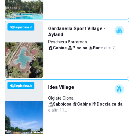
Gardanella Sport Village -
Ayland
Peschiera Borromeo
Cabine
·
Piscina
·
Bar
·
e altri 7…
Idea Village
Olgiate Olona
Sabbiosa
·
Cabine
·
Doccia calda
·
e altri 11…