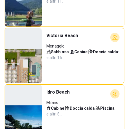
e altri 11…
Victoria Beach
Menaggio
Sabbiosa
·
Cabine
·
Doccia calda
·
e altri 16…
Idro Beach
Milano
Cabine
·
Doccia calda
·
Piscina
·
e altri 8…