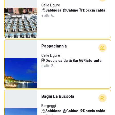
Celle Ligure
Sabbiosa
·
Cabine
·
Doccia calda
·
e altri 6…
Pappaciann'a
Celle Ligure
Doccia calda
·
Bar
·
Ristorante
·
e altri 2…
Bagni La Bussola
Bergeggi
Sabbiosa
·
Cabine
·
Doccia calda
·