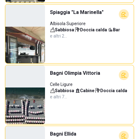
Spiaggia "La Marinella"
Albisola Superiore
Sabbiosa
·
Doccia calda
·
Bar
·
e altri 2…
Bagni Olimpia Vittoria
Celle Ligure
Sabbiosa
·
Cabine
·
Doccia calda
·
e altri 7…
Bagni Ellida