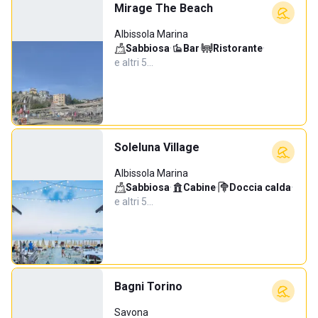
Mirage The Beach
Albissola Marina
Sabbiosa
·
Bar
·
Ristorante
·
e altri 5…
Soleluna Village
Albissola Marina
Sabbiosa
·
Cabine
·
Doccia calda
·
e altri 5…
Bagni Torino
Savona