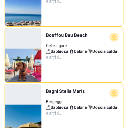
e altri 9…
Bouffou Bau Beach
Celle Ligure
Sabbiosa
·
Cabine
·
Doccia calda
·
e altri 6…
Bagni Stella Maris
Bergeggi
Sabbiosa
·
Cabine
·
Doccia calda
·
e altri 6…