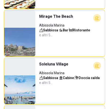
Mirage The Beach
Albissola Marina
Sabbiosa
·
Bar
·
Ristorante
·
e altri 5…
Soleluna Village
Albissola Marina
Sabbiosa
·
Cabine
·
Doccia calda
·
e altri 5…