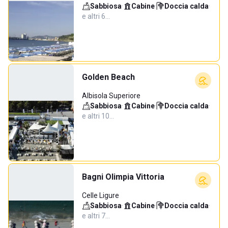
Sabbiosa
·
Cabine
·
Doccia calda
·
e altri 6…
Golden Beach
Albisola Superiore
Sabbiosa
·
Cabine
·
Doccia calda
·
e altri 10…
Bagni Olimpia Vittoria
Celle Ligure
Sabbiosa
·
Cabine
·
Doccia calda
·
e altri 7…