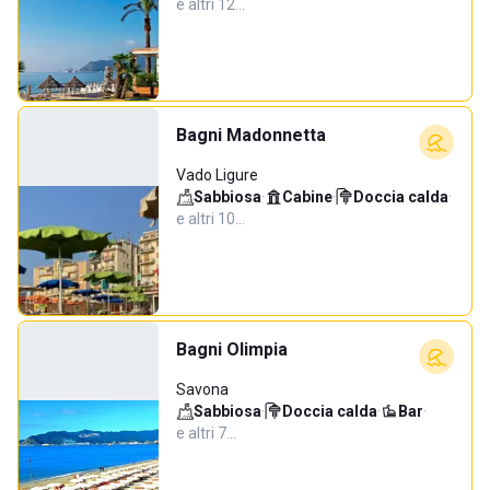
e altri 12…
Bagni Madonnetta
Vado Ligure
Sabbiosa
·
Cabine
·
Doccia calda
·
e altri 10…
Bagni Olimpia
Savona
Sabbiosa
·
Doccia calda
·
Bar
·
e altri 7…