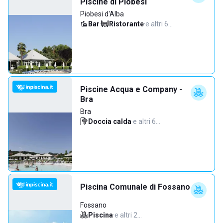
Piscine di Piobesi
Piobesi d'Alba
Bar
·
Ristorante
·
e altri 6…
Piscine Acqua e Company -
Bra
Bra
Doccia calda
·
e altri 6…
Piscina Comunale di Fossano
Fossano
Piscina
·
e altri 2…