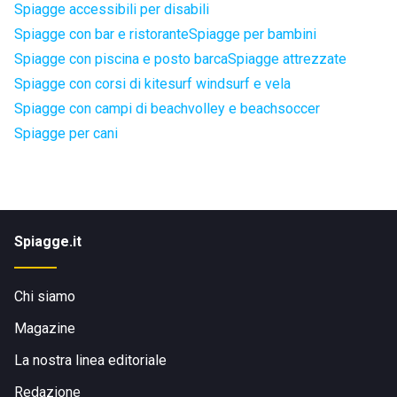
Spiagge accessibili per disabili
Spiagge con bar e ristorante
Spiagge per bambini
Spiagge con piscina e posto barca
Spiagge attrezzate
Spiagge con corsi di kitesurf windsurf e vela
Spiagge con campi di beachvolley e beachsoccer
Spiagge per cani
Spiagge.it
Chi siamo
Magazine
La nostra linea editoriale
Redazione