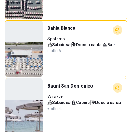
Bahia Blanca
Spotorno
Sabbiosa
·
Doccia calda
·
Bar
·
e altri 5…
Bagni San Domenico
Varazze
Sabbiosa
·
Cabine
·
Doccia calda
·
e altri 4…