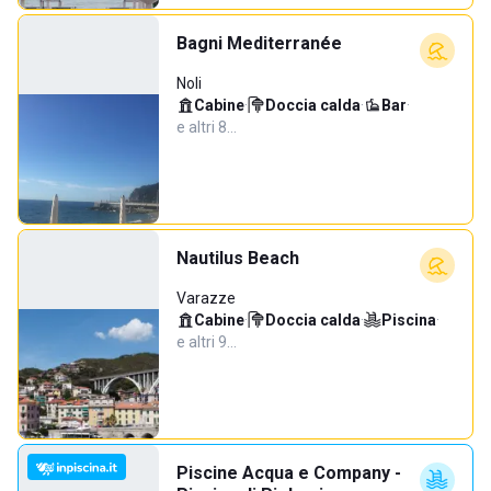
Bagni Mediterranée
Noli
Cabine
·
Doccia calda
·
Bar
·
e altri 8…
Nautilus Beach
Varazze
Cabine
·
Doccia calda
·
Piscina
·
e altri 9…
Piscine Acqua e Company -