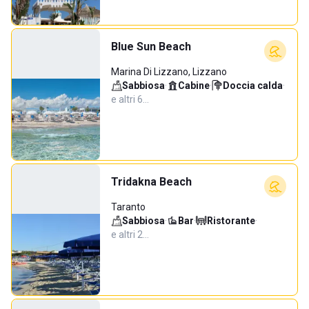
Blue Sun Beach
Marina Di Lizzano, Lizzano
Sabbiosa
·
Cabine
·
Doccia calda
·
e altri 6…
Tridakna Beach
Taranto
Sabbiosa
·
Bar
·
Ristorante
·
e altri 2…