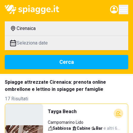
Cirenaica
Seleziona date
Cerca
Spiagge attrezzate Cirenaica: prenota online
ombrellone e lettino in spiagge per famiglie
17 Risultati
Tayga Beach
Campomarino Lido
Sabbiosa
·
Cabine
·
Bar
·
e altri 6…