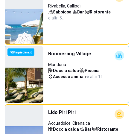
Rivabella, Gallipoli
Sabbiosa
·
Bar
·
Ristorante
·
e altri 5…
Boomerang Village
Manduria
Doccia calda
·
Piscina
·
Accesso animali
·
e altri 11…
Lido Piri Piri
Acquadolce, Cirenaica
Doccia calda
·
Bar
·
Ristorante