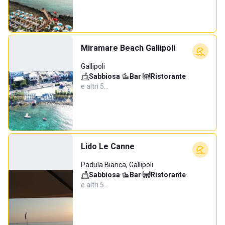
Miramare Beach Gallipoli
Gallipoli
Sabbiosa
·
Bar
·
Ristorante
·
e altri 5…
Lido Le Canne
Padula Bianca, Gallipoli
Sabbiosa
·
Bar
·
Ristorante
·
e altri 5…