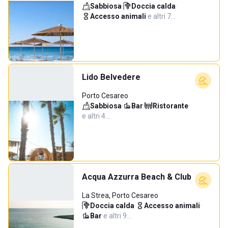
Sabbiosa
·
Doccia calda
·
Accesso animali
·
e altri 7…
Lido Belvedere
Porto Cesareo
Sabbiosa
·
Bar
·
Ristorante
·
e altri 4…
Acqua Azzurra Beach & Club
La Strea, Porto Cesareo
Doccia calda
·
Accesso animali
·
Bar
·
e altri 9…