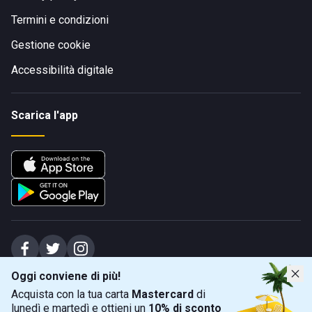
Termini e condizioni
Gestione cookie
Accessibilità digitale
Scarica l'app
Oggi conviene di più!
Spiagge Srl - Sede legale: Via Marecchiese 48, 47923 Rimini (RN), IT -
Acquista con la tua carta
Mastercard
di
capitale sociale Euro 31245,57 - Iscritta al registro delle imprese di Rimini
lunedì e martedì e ottieni un
10% di sconto
Sede operativa: Via Flaminia 180, 47924 Rimini (RN), IT
-
+39 0541 772375
-