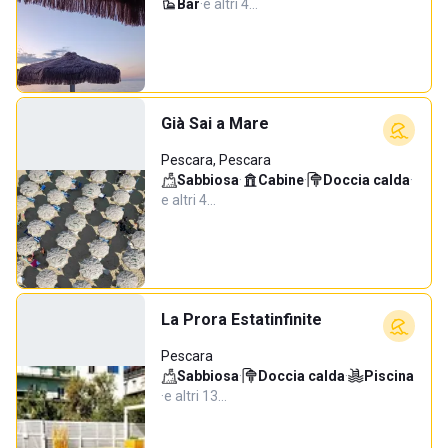
Bar
·
e altri 4…
Già Sai a Mare
Pescara, Pescara
Sabbiosa
·
Cabine
·
Doccia calda
·
e altri 4…
La Prora Estatinfinite
Pescara
Sabbiosa
·
Doccia calda
·
Piscina
·
e altri 13…