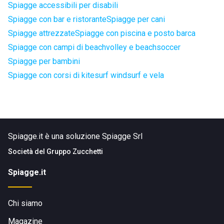
Spiagge accessibili per disabili
Spiagge con bar e ristorante
Spiagge per cani
Spiagge attrezzate
Spiagge con piscina e posto barca
Spiagge con campi di beachvolley e beachsoccer
Spiagge per bambini
Spiagge con corsi di kitesurf windsurf e vela
Spiagge.it è una soluzione Spiagge Srl
Società del
Gruppo Zucchetti
Spiagge.it
Chi siamo
Magazine