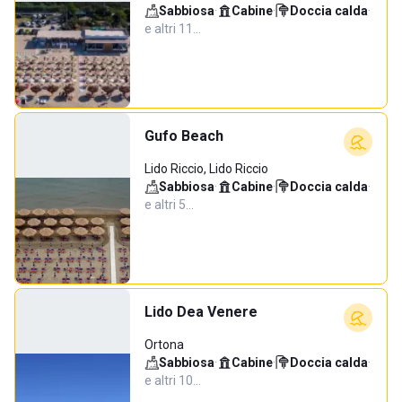
Sabbiosa
·
Cabine
·
Doccia calda
·
e altri 11…
Gufo Beach
Lido Riccio, Lido Riccio
Sabbiosa
·
Cabine
·
Doccia calda
·
e altri 5…
Lido Dea Venere
Ortona
Sabbiosa
·
Cabine
·
Doccia calda
·
e altri 10…