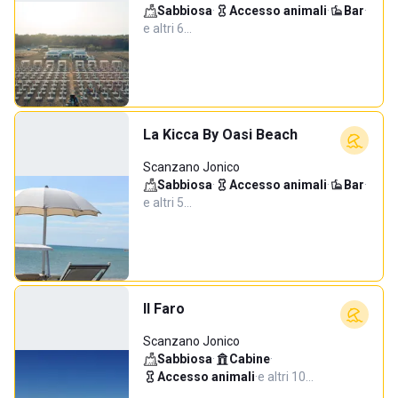
Sabbiosa
·
Accesso animali
·
Bar
·
e altri 6…
La Kicca By Oasi Beach
Scanzano Jonico
Sabbiosa
·
Accesso animali
·
Bar
·
e altri 5…
Il Faro
Scanzano Jonico
Sabbiosa
·
Cabine
·
Accesso animali
·
e altri 10…