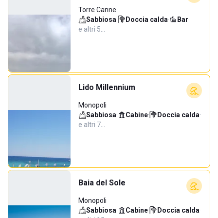
Torre Canne
Sabbiosa
·
Doccia calda
·
Bar
·
e altri 5…
Lido Millennium
Monopoli
Sabbiosa
·
Cabine
·
Doccia calda
·
e altri 7…
Baia del Sole
Monopoli
Sabbiosa
·
Cabine
·
Doccia calda
·