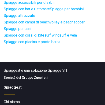
Spiagge accessibili per disabili
Spiagge con bar e ristorante
Spiagge per bambini
Spiagge attrezzate
Spiagge con campi di beachvolley e beachsoccer
Spiagge per cani
Spiagge con corsi di kitesurf windsurf e vela
Spiagge con piscina e posto barca
Spiagge.it è una soluzione Spiagge Srl
Società del
Gruppo Zucchetti
Spiagge.it
Chi siamo