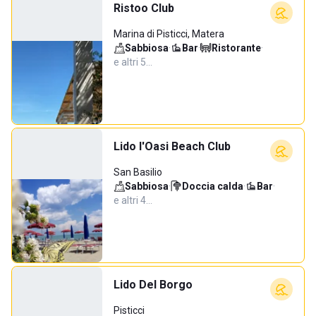
Ristoo Club
Marina di Pisticci, Matera
Sabbiosa
·
Bar
·
Ristorante
·
e altri 5…
Lido l'Oasi Beach Club
San Basilio
Sabbiosa
·
Doccia calda
·
Bar
·
e altri 4…
Lido Del Borgo
Pisticci