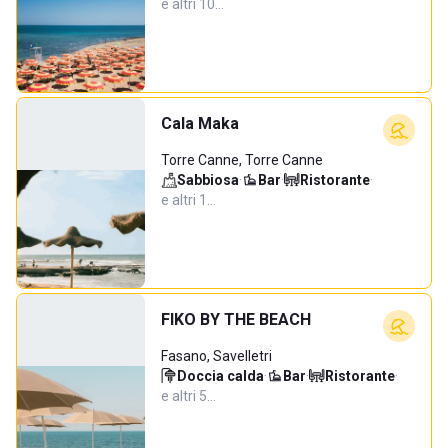
e altri 10…
Cala Maka
Torre Canne, Torre Canne
Sabbiosa
·
Bar
·
Ristorante
·
e altri 1…
FIKO BY THE BEACH
Fasano, Savelletri
Doccia calda
·
Bar
·
Ristorante
·
e altri 5…