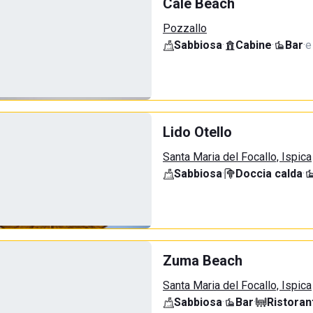
Calè Beach
Pozzallo
Sabbiosa
·
Cabine
·
Bar
·
e
Lido Otello
Santa Maria del Focallo, Ispica
Sabbiosa
·
Doccia calda
·
Zuma Beach
Santa Maria del Focallo, Ispica
Sabbiosa
·
Bar
·
Ristoran