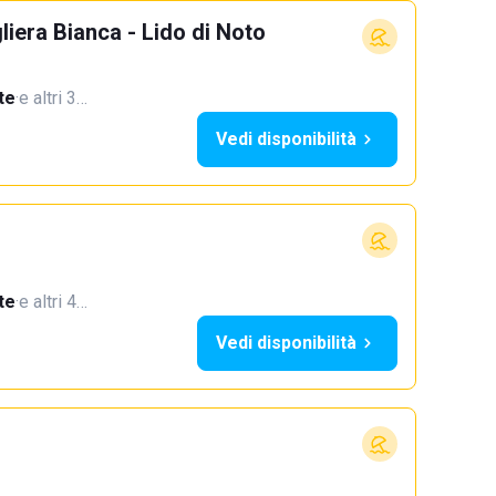
iera Bianca - Lido di Noto
te
·
e altri 3…
Vedi disponibilità
te
·
e altri 4…
Vedi disponibilità