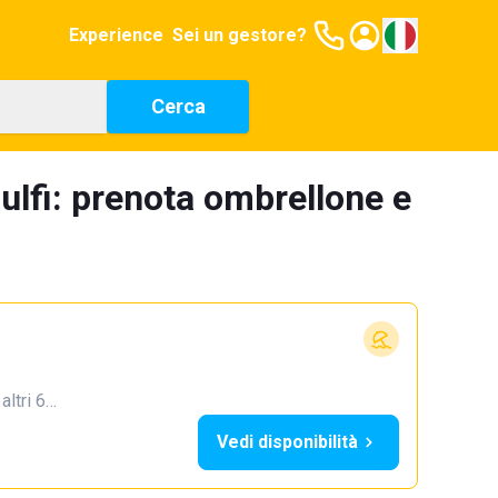
Experience
Sei un gestore?
Cerca
ulfi: prenota ombrellone e
 altri 6…
Vedi disponibilità