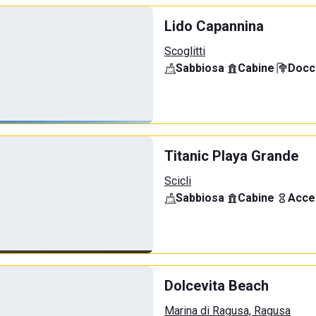
Lido Capannina
Scoglitti
Sabbiosa
·
Cabine
·
Docci
Titanic Playa Grande
Scicli
Sabbiosa
·
Cabine
·
Acce
Dolcevita Beach
Marina di Ragusa, Ragusa