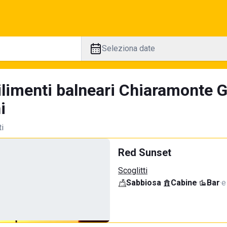
Seleziona date
ilimenti balneari Chiaramonte G
i
ti
Red Sunset
Scoglitti
Sabbiosa
·
Cabine
·
Bar
·
e