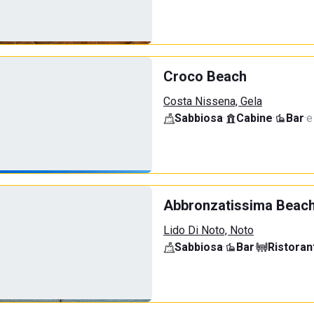
Croco Beach
Costa Nissena, Gela
Sabbiosa
·
Cabine
·
Bar
·
e
Abbronzatissima Beach
Lido Di Noto, Noto
Sabbiosa
·
Bar
·
Ristoran