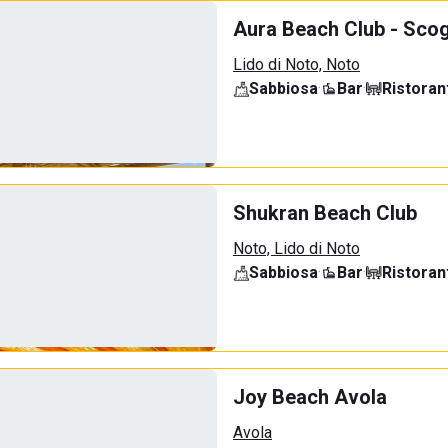
Aura Beach Club - Scogl
Lido di Noto, Noto
Sabbiosa
·
Bar
·
Ristoran
Shukran Beach Club
Noto, Lido di Noto
Sabbiosa
·
Bar
·
Ristoran
Joy Beach Avola
Avola