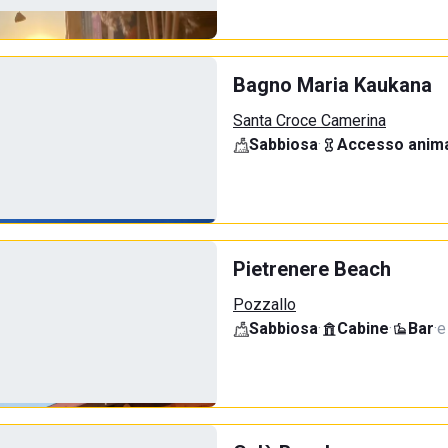
Bagno Maria Kaukana
Santa Croce Camerina
Sabbiosa
·
Accesso anima
Pietrenere Beach
Pozzallo
Sabbiosa
·
Cabine
·
Bar
·
e