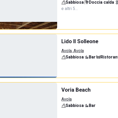
Sabbiosa
·
Doccia calda
·
e altri 5…
Lido Il Solleone
Avola, Avola
Sabbiosa
·
Bar
·
Ristoran
Voria Beach
Avola
Sabbiosa
·
Bar