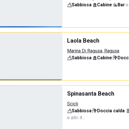
Sabbiosa
·
Cabine
·
Bar
·
e
Laola Beach
Marina Di Ragusa, Ragusa
Sabbiosa
·
Cabine
·
Docci
Spinasanta Beach
Scicli
Sabbiosa
·
Doccia calda
·
e altri 4…