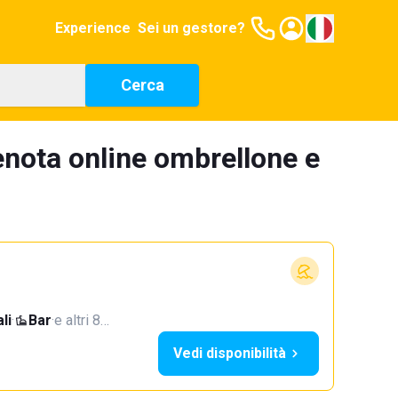
Experience
Sei un gestore?
Cerca
nota online ombrellone e
li
·
Bar
·
e altri 8…
Vedi disponibilità