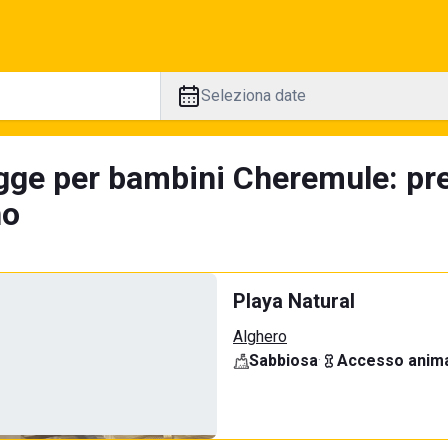
Seleziona date
gge per bambini Cheremule: pre
no
Playa Natural
Alghero
Sabbiosa
·
Accesso anima