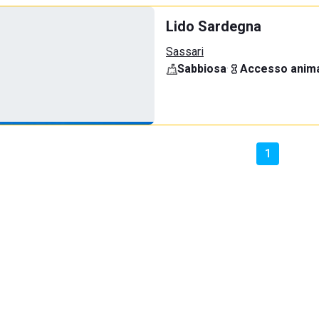
Lido Sardegna
Sassari
Sabbiosa
·
Accesso anima
1