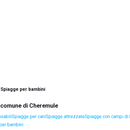
Spiagge per bambini
el comune di Cheremule
sabili
Spiagge per cani
Spiagge attrezzate
Spiagge con campi di
per bambini