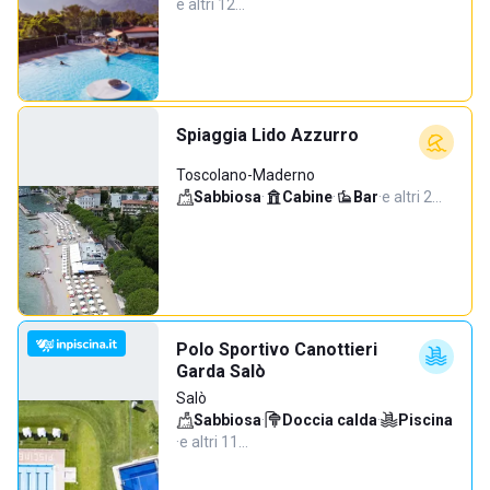
e altri 12…
Spiaggia Lido Azzurro
Toscolano-Maderno
Sabbiosa
·
Cabine
·
Bar
·
e altri 2…
Polo Sportivo Canottieri
Garda Salò
Salò
Sabbiosa
·
Doccia calda
·
Piscina
·
e altri 11…