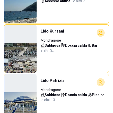
Accesso animali
·
e altri 7…
Lido Kursaal
Mondragone
Sabbiosa
·
Doccia calda
·
Bar
·
e altri 3…
Lido Patrizia
Mondragone
Sabbiosa
·
Doccia calda
·
Piscina
·
e altri 13…