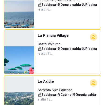
Pinetamare, Castel Volturno
Sabbiosa
·
Doccia calda
·
Piscina
·
e altri 6…
La Plancia Village
Castel Volturno
Sabbiosa
·
Doccia calda
·
Piscina
·
e altri 11…
Le Axidie
Sorrento, Vico Equense
Sabbiosa
·
Cabine
·
Doccia calda
·
e altri 13…