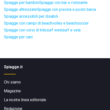
Spiagge per bambini
Spiagge con bar e ristorante
Spiagge attrezzate
Spiagge con piscina e posto barca
Spiagge accessibili per disabili
Spiagge con campi di beachvolley e beachsoccer
Spiagge con corsi di kitesurf windsurf e vela
Spiagge per cani
Spiagge.it
Chi siamo
Magazine
La nostra linea editoriale
Redazione