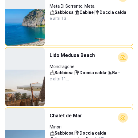
Meta Di Sorrento, Meta
Sabbiosa
·
Cabine
·
Doccia calda
·
e altri 13…
Lido Medusa Beach
Mondragone
Sabbiosa
·
Doccia calda
·
Bar
·
e altri 11…
Chalet de Mar
Minori
Sabbiosa
·
Doccia calda
·