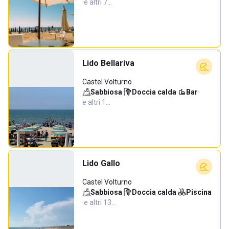
·
e altri 7…
Lido Bellariva
Castel Volturno
Sabbiosa
·
Doccia calda
·
Bar
·
e altri 1…
Lido Gallo
Castel Volturno
Sabbiosa
·
Doccia calda
·
Piscina
·
e altri 13…