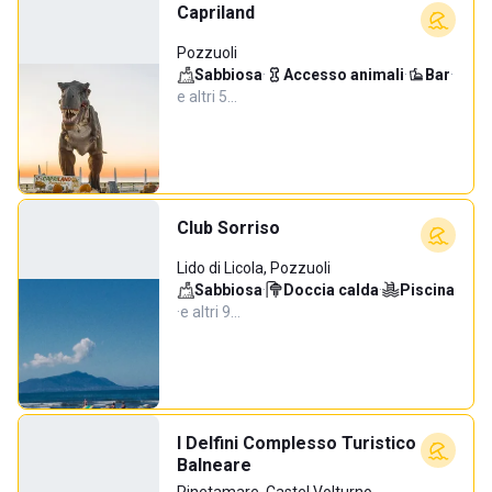
Capriland
Pozzuoli
Sabbiosa
·
Accesso animali
·
Bar
·
e altri 5…
Club Sorriso
Lido di Licola, Pozzuoli
Sabbiosa
·
Doccia calda
·
Piscina
·
e altri 9…
I Delfini Complesso Turistico
Balneare