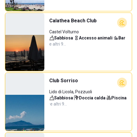
Calathea Beach Club
Castel Volturno
Sabbiosa
·
Accesso animali
·
Bar
·
e altri 9…
Club Sorriso
Lido di Licola, Pozzuoli
Sabbiosa
·
Doccia calda
·
Piscina
·
e altri 9…