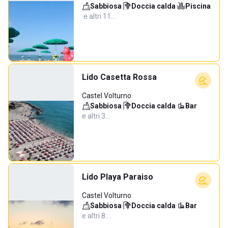
Sabbiosa
·
Doccia calda
·
Piscina
·
e altri 11…
Lido Casetta Rossa
Castel Volturno
Sabbiosa
·
Doccia calda
·
Bar
·
e altri 3…
Lido Playa Paraiso
Castel Volturno
Sabbiosa
·
Doccia calda
·
Bar
·
e altri 8…