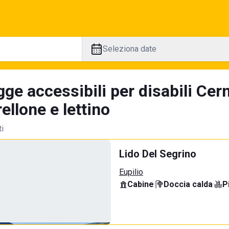
Seleziona date
ge accessibili per disabili Cer
llone e lettino
ti
Lido Del Segrino
Eupilio
Cabine
·
Doccia calda
·
P