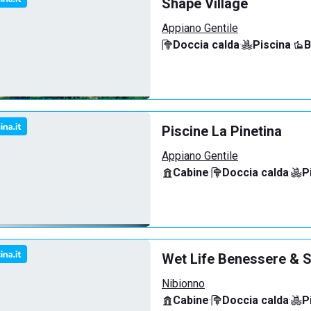
Shape Village
Appiano Gentile
Doccia calda
·
Piscina
·
B
Piscine La Pinetina
Appiano Gentile
Cabine
·
Doccia calda
·
P
Wet Life Benessere & S
Nibionno
Cabine
·
Doccia calda
·
P