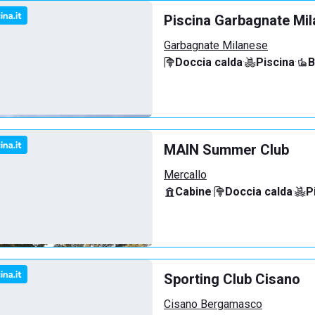
Piscina Garbagnate Mi
Garbagnate Milanese
Doccia calda
·
Piscina
·
B
MAIN Summer Club
Mercallo
Cabine
·
Doccia calda
·
P
Sporting Club Cisano
Cisano Bergamasco