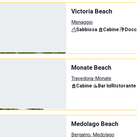
Victoria Beach
Menaggio
Sabbiosa
·
Cabine
·
Docci
Monate Beach
Travedona-Monate
Cabine
·
Bar
·
Ristorante
·
Medolago Beach
Bergamo, Medolago