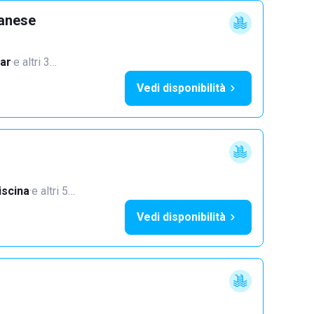
lanese
ar
·
e altri 3…
Vedi disponibilità
iscina
·
e altri 5…
Vedi disponibilità