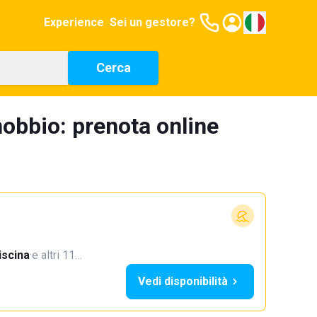
Experience
Sei un gestore?
Cerca
nobbio: prenota online
iscina
·
e altri 11…
Vedi disponibilità