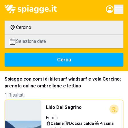
Cercino
Seleziona date
Cerca
Spiagge con corsi di kitesurf windsurf e vela Cercino:
prenota online ombrellone e lettino
1 Risultati
Lido Del Segrino
Eupilio
Cabine
·
Doccia calda
·
Piscina
·